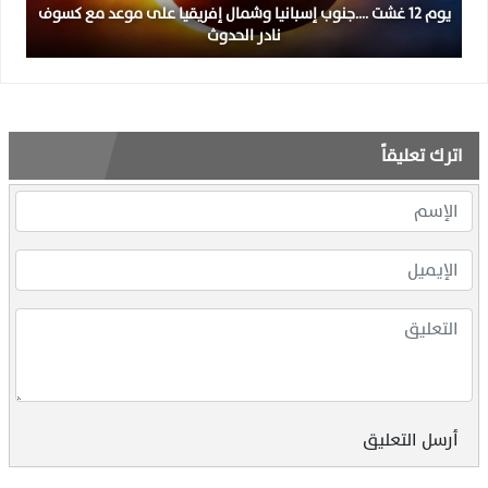
يوم 12 غشت ….جنوب إسبانيا وشمال إفريقيا على موعد مع كسوف
نادر الحدوث
اترك تعليقاً
أرسل التعليق