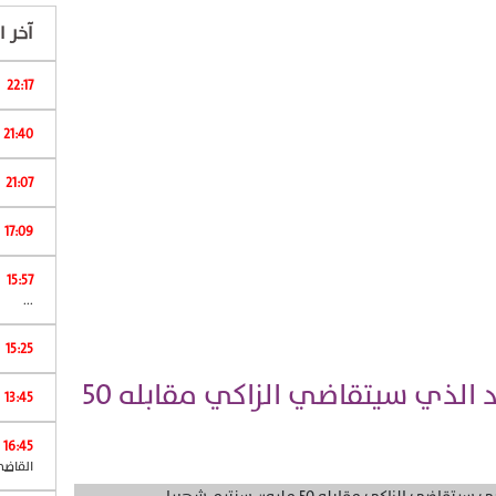
آخر ال
22:17
ا
21:40
21:07
17:09
15:57
ش
...
15:25
تعرف على المنصب الجديد الذي سيتقاضي الزاكي مقابله 50
13:45
16:45
القاضي