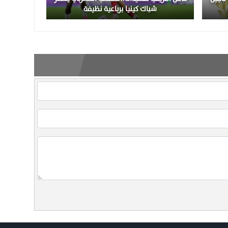
شباك كينيا برباعية نظيفة