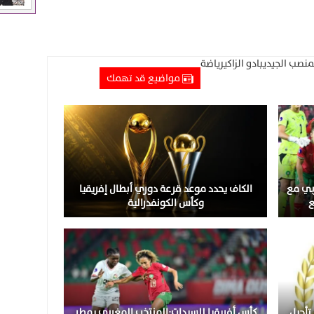
منصب الجيدي
بادو الزاكي
رياضة
مواضيع قد تهمك
لمغربي مع
الكاف يحدد موعد قرعة دوري أبطال إفريقيا
ع
وكأس الكونفدرالية
تأجيل
كأس أفريقيا للسيدات:المنتخب المغربي يمطر