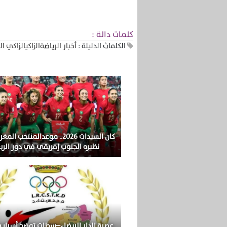
كلمات دالة :
الكلماث الدليلة :
أخبار الرياضة
الزاكي
الزاكي ال
كان السيدات 2026.. موعدالمنتخب ا
نظيره الجنوب إفريقي في دور الرب
عصبة الدار البيضاء–سطات توضح أسباب 