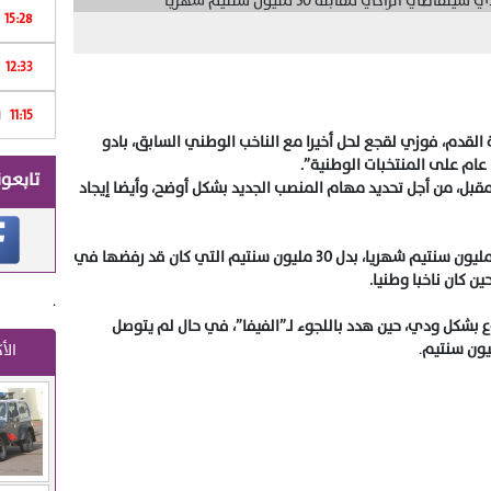
15:28
12:33
Print
11:15
ا
 القدم، فوزي لقجع لحل أخيرا مع الناخب الوطني السابق، بادو
عام على المنتخبات الوطنية”.
تابعون
لمقبل، من أجل تحديد مهام المنصب الجديد بشكل أوضح، وأيضا إيجاد
و حسب مصادر متطابقة، سيتقاضي الزاكي 50 مليون سنتيم شهريا، بدل 30 مليون سنتيم التي كان قد رفضها في
ن كان ناخبا وطنيا.
.
 بشكل ودي، حين هدد باللجوء لـ”الفيفا”، في حال لم يتوصل
.
الأ