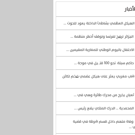
أخبار
لهيكل العظمي بشاطئ الداخلة يعود للحوت ...
الجزائر ترضخ لفرنسا وتوقف أخطر منظمة ...
الاحتفال باليوم الوطني للمغاربة المقيمين ...
حاكم سبتة: نحو 100 قتــ ـيل في موجة ...
اب مغربي يعثر على هيكل عضمي ضخم لكائن
ثعبان يخرج من محرك طائرة وهي في ...
المحمدية … الدرك الملكي يضع رئيس ...
وفاة متهم داخل قسم شرطة في قضية
 ...