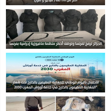
أكثر من 170 طنا ( فيديو و صور)
الجزائر ترضخ لفرنسا وتوقف أخطر منظمة مافيوزية إجرامية بفرنسا
الاحتفال باليوم الوطني للمغاربة المقيمين بالخارج تحت شعار
“المغاربة المقيمون بالخارج في خدمة أوراش المغرب 2030