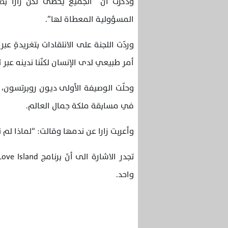
وذكرت أنّ “الجميع يُخطئ لكنّ زارا 
المسؤولية المعطاة لها”.
وردّت اللجنة على الانتقادات بتغريدةٍ ع
أمر طبيعي لدى الإنسان لكنّنا ندينه عبر
وحلّت الوصيفة الأولى ديون روبرتسون، م
في مسابقة ملكة جمال العالم.
وأعربت زارا عن ندمها وقالت: “لماذا لم 
واحد.