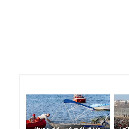
وجة التسلل
بعد غرقه أكثر من شهر… العثور على جثة