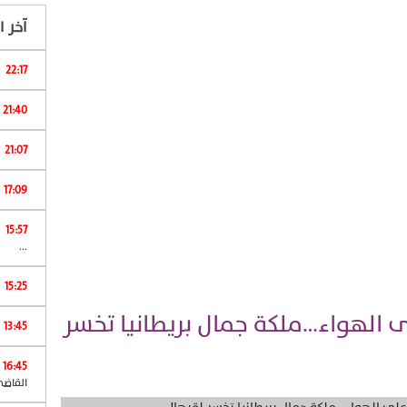
آخر ال
22:17
ا
21:40
21:07
17:09
15:57
ش
...
15:25
 الهواء…ملكة جمال بريطانيا تخسر
13:45
16:45
القاضي