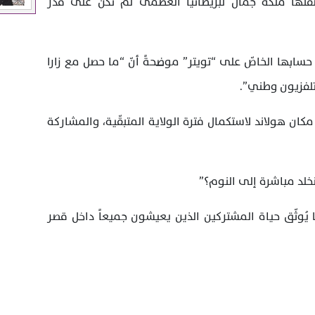
بصفتها ملكة جمال لبريطانيا العظمى لم تكن على قدر
بر حسابها الخاصّ على “تويتر” موضحةً أنّ “ما حصل مع زارا
 تلفزيون وطني”.
كان هولاند لاستكمال فترة الولاية المتبقّية، والمشاركة
نخلد مباشرة إلى النوم؟”
تجدر الاشارة الى أنّ برنامج Love Island يُوثّق حياة المشتركين الذين يعيشون جميعاً داخل قصر