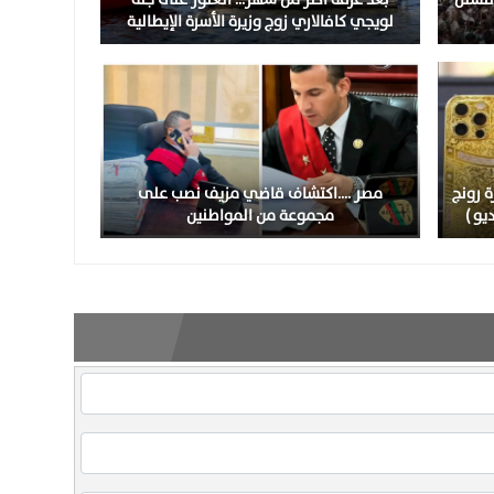
لويجي كافالاري زوج وزيرة الأسرة الإيطالية
 رونج
مصر ….اكتشاف قاضي مزيف نصب على
يو )
مجموعة من المواطنين