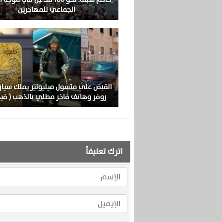
الجماعي للمهاجرين
القبض على متسول ميليونير يملك سيارة
روفر وهاتف فاخر مطلي بالذهب ( فيد
اترك تعليقاً