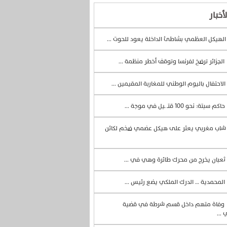
أخبار
لهيكل العظمي بشاطئ الداخلة يعود للحوت ...
الجزائر ترضخ لفرنسا وتوقف أخطر منظمة ...
الاحتفال باليوم الوطني للمغاربة المقيمين ...
حاكم سبتة: نحو 100 قتــ ـيل في موجة ...
اب مغربي يعثر على هيكل عضمي ضخم لكائن
ثعبان يخرج من محرك طائرة وهي في ...
المحمدية … الدرك الملكي يضع رئيس ...
وفاة متهم داخل قسم شرطة في قضية
 ...