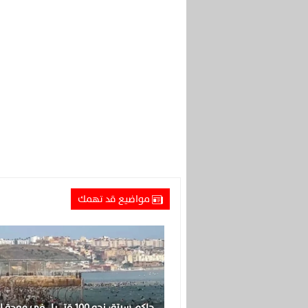
مواضيع قد تهمك
حاكم سبتة: نحو 100 قتــ ـيل في م