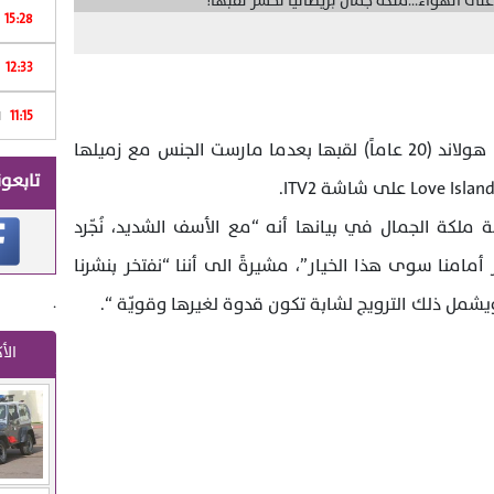
15:28
12:33
Print
11:15
ا
خسرت ملكة جمال بريطانيا العظمى زارا هولاند (20 عاماً) لقبها بعدما مارست الجنس مع زميلها
تابعون
لكة الجمال في بيانها أنه “مع الأسف الشديد، نُجّرد
مامنا سوى هذا الخيار”، مشيرةً الى أننا “نفتخر بنشرنا
.
يشمل ذلك الترويج لشابة تكون قدوة لغيرها وقويّة “.
الأ