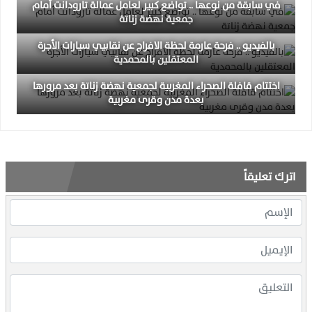
في سابقة من نوعها .. تواضع كبير لعامل عمالة تارودانت أمام
جمعية نهضة زناتة
بالفيديو .. فرحة عارمة لحظة الافراج عن نقابيي سيارات الأجرة
المعتقلين بالمحمدية
اختتام قافلة الصحراء المغربية لجمعية نهضة زناتة بعد مرورها
بعدة مدن وقرى مغربية
اترك تعليقاً