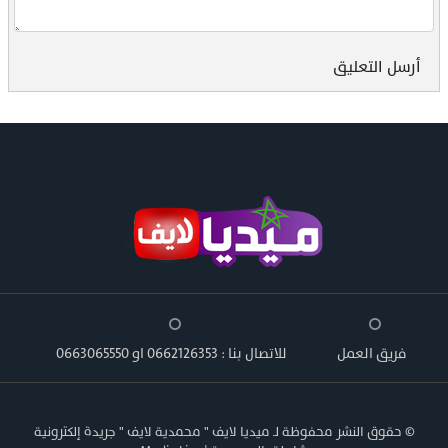
أرسل التعليق
فريق العمل
للاتصال بنا : 0662126353 او 0663065550
© حقوق النشر محفوظة لـ ميديا لايف " محمدية لايف " جريدة إلكترونية