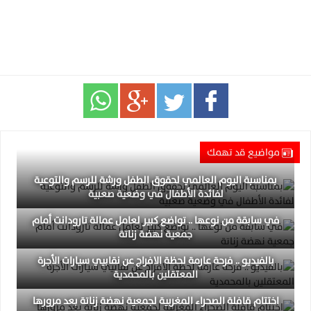
مواضيع قد تهمك
بمناسبة اليوم العالمي لحقوق الطفل ورشة للرسم والتوعية
لفائدة الأطفال في وضعية صعبية
في سابقة من نوعها .. تواضع كبير لعامل عمالة تارودانت أمام
جمعية نهضة زناتة
بالفيديو .. فرحة عارمة لحظة الافراج عن نقابيي سيارات الأجرة
المعتقلين بالمحمدية
اختتام قافلة الصحراء المغربية لجمعية نهضة زناتة بعد مرورها