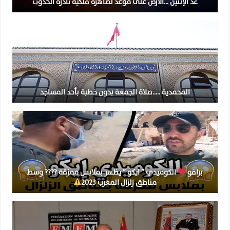
غد الإثنين …الأرض على موعد لضاهرة فلكية نادرة الحدوث
المحمدية …..صلاة الجمعة بدون خطبة بأحد المساجد
برافو
الكوميدي ” ايكو ” يظهر بملابس ممزقة ???? وسط
مناطق زلزال المغرب 2023