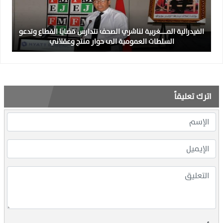
الفيدرالية المــــــغربية لناشري الصحف تتدارس قضايا القطاع وتدعو
السلطات العمومية الى حوار منتج وعقلاني
اترك تعليقاً