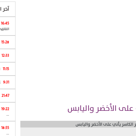
آخر ال
16:45
القاضي
15:28
12:33
11:15
ا
9:31
كان 
21:47
 على الأخضر واليابس
19:22
...
18:55
...