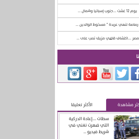
يوم 12 غشت ….جنوب إسبانيا وشمال ...
صاصة تنهي عربدة ” مسخوط الوالدين ...
صر ….اكتشاف قاضي مزيف نصب على ...
ا
كثر مشاهدة
الأكثر تعليقا
سطات ….إعادة الدركية
التي ضهرت تغني في
شريط فيديو ...