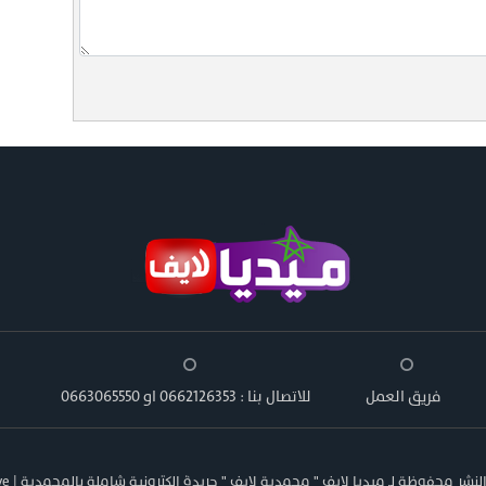
فريق العمل
للاتصال بنا : 0662126353 او 0663065550
شر محفوظة لـ ميديا لايف " محمدية لايف " جريدة إلكترونية شاملة بالمحمدية | Media Live