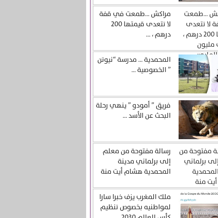
مراكش …طمعت في قفة
لا تتعدى قيمتها 200
درهم ، ...
المحمدية … مدرسة “نيوتن
” الخصوصية ...
فريق ” أمودو ” ينهي رحلة
البحث عن الأسد ...
رسالة مفتوحة من معلم
إلى برلماني مدينة
المحمدية هشام أيت منة
ملك المغرب يزف خبرا سارا
لمواطنيه بخصوص تنظيم
كأس العالم 2030