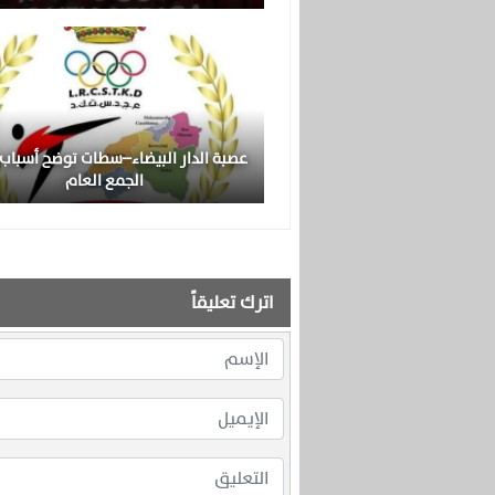
عصبة الدار البيضاء–سطات توضح أسباب 
الجمع العام
اترك تعليقاً