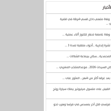
أخبار
وفاة متهم داخل قسم شرطة في قضية
 ...
وفاة غامضة لحفار للكنوز أثناء عملية ...
نشرة إندارية …أجواء متقلبة لمدة 3 ...
لمحمدية….سكان بجماعة الشلالات ...
السيدات 2026.. موعدالمنتخب المغربي ...
بعد غرقه أكثر من شهر… العثور على ...
القبض على متسول ميليونير يملك سيارة رونج
فرنسي قتل آخر بمسدس في فرنسا وهرب نحو