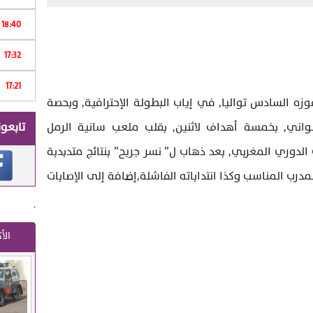
Print
18:40
17:32
ر
17:21
م
زه السادس تواليا, في إياب البطولة الإحترافية, وبحصة
تابعون
اني, بخمسة أهداف لاثنين, بقلب ملعب سانية الرمل
الدوري المغربي, بعد ذهاب ل” نسر جريح” بنتائج متدبدبة
لمدرب المناسب وكذا انتداباته الفاشلة,إضافة إلى الإصابات
.
الأ