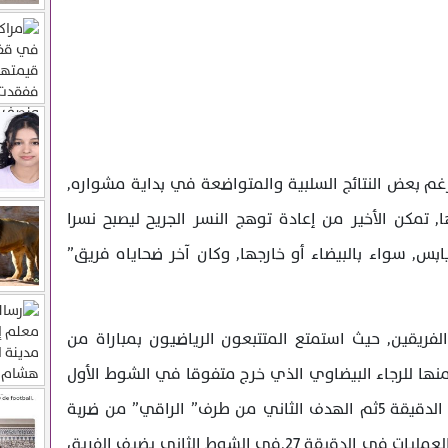
م بعض النتائج السلبية والمتواضعة في بداية مشواره,
تمكن الأخير من إعادة توهج النسر الجريح ليصبح نسرا
ابس, سواء بالبيضاء أو خارجها, وكان آخر ضحاياه فريق”
فريقين, حيث استمتع المتتبعون الرياضيون بمباراة من
اة ب7اهداف, خمسة منها للرجاء البيضاوي الذي خرج متفوقا في الشوط الأول
بهدفين لصفر من, توقيع” بنحليب” في الدقيقة 5ثم الهدف الثاني من طرف” الراقي” من ضربة
جزاء بعد عرقلة” بابا توندي” ذاخل مربع العمليات في الدقيقة 27.في الشوط الثاني يضيف الفريق