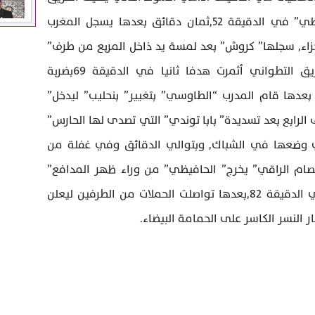
الأخضر الهدف الثالث بواسطة” الحافيظي” في الدقيقة 52,ثمان دقائق بعدها يسجل المغرب
زاء, سجلها” كروش” بعد لمسة يد ذاخل المربع من طرف”
بنحليب” في الدقيقة 60,انتفاضة الفريق التطواني أثمرت هدفا ثانيا في الدقيقة 69بضربة
 بعدها قام المدرب “الطاوسي” بتغيير” بنحليب” ليدخل”
لرابع بعد تسديدة” بابا توندي” التي تصدى لها الحارس”
ذي وضعها في الشباك, وبتوالي الدقائق وفي غفلة من
عصام الراقي” يخرج” الحافيظي” من وراء ظهر المدافع”
الميموني” ويسجل الهدف الخامس في الدقيقة 82,بعدها تواصلت الحملات من الطرفين ليعلن
ر النسر الكاسر على الحمامة البيضاء.