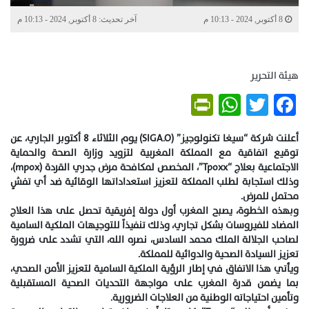
8 أكتوبر, 2024 - 10:13 م
آخر تحديث: 8 أكتوبر, 2024 - 10:13 م
هيئة التحرير
PrintFriendly
WhatsApp
Twitter
Facebook
أعلنت شركة “سيغا تكنولوجيز” (SIGA.O) يوم الثلاثاء 8 أكتوبر الجاري، عن
توقيع اتفاقية مع المملكة المغربية لتزويد وزارة الصحة والحماية
الاجتماعية بعلاج “Tpoxx”، المخصص لمكافحة مرض جدري القردة (mpox)،
وذلك استجابة لطلب المملكة لتعزيز استعداداتها الوقائية ضد أي تفشٍ
محتمل للمرض.
وبهذه الخطوة، يصبح المغرب أول دولة إفريقية تحصل على هذا العلاج
المضاد للفيروسات بشكل تجاري، وذلك تنفيذاً للتوجيهات الملكية السامية
لصاحب الجلالة الملك محمد السادس، نصره الله، التي تشدد على ضرورة
تعزيز السيادة الصحية والدوائية للمملكة.
ويأتي هذا الاتفاق في إطار الرؤية الملكية السامية لتعزيز الأمن الصحي،
بما يضمن قدرة المغرب على مواجهة التحديات الصحية المستقبلية
وتأمين احتياجاته الوطنية من العلاجات الضرورية.