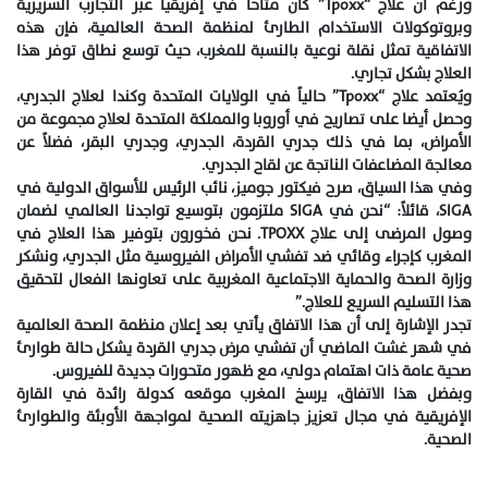
ورغم أن علاج “Tpoxx” كان متاحاً في إفريقيا عبر التجارب السريرية
وبروتوكولات الاستخدام الطارئ لمنظمة الصحة العالمية، فإن هذه
الاتفاقية تمثل نقلة نوعية بالنسبة للمغرب، حيث توسع نطاق توفر هذا
العلاج بشكل تجاري.
ويُعتمد علاج “Tpoxx” حالياً في الولايات المتحدة وكندا لعلاج الجدري،
وحصل أيضا على تصاريح في أوروبا والمملكة المتحدة لعلاج مجموعة من
الأمراض، بما في ذلك جدري القردة، الجدري، وجدري البقر، فضلاً عن
معالجة المضاعفات الناتجة عن لقاح الجدري.
وفي هذا السياق، صرح فيكتور جوميز، نائب الرئيس للأسواق الدولية في
SIGA، قائلاً: “نحن في SIGA ملتزمون بتوسيع تواجدنا العالمي لضمان
وصول المرضى إلى علاج TPOXX. نحن فخورون بتوفير هذا العلاج في
المغرب كإجراء وقائي ضد تفشي الأمراض الفيروسية مثل الجدري، ونشكر
وزارة الصحة والحماية الاجتماعية المغربية على تعاونها الفعال لتحقيق
هذا التسليم السريع للعلاج.”
تجدر الإشارة إلى أن هذا الاتفاق يأتي بعد إعلان منظمة الصحة العالمية
في شهر غشت الماضي أن تفشي مرض جدري القردة يشكل حالة طوارئ
صحية عامة ذات اهتمام دولي، مع ظهور متحورات جديدة للفيروس.
وبفضل هذا الاتفاق، يرسخ المغرب موقعه كدولة رائدة في القارة
الإفريقية في مجال تعزيز جاهزيته الصحية لمواجهة الأوبئة والطوارئ
الصحية.