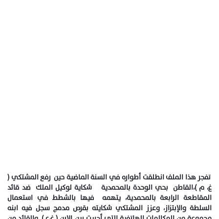
تفجر هذا الملف انطلقت أطواره في السنة الماضية حين رفع المشتكي (
غ، م )،القاطن بحي الوحدة بالمحمدية شكاية لوكيل الملك ضد قائد
المقاطعة الرابعة بالمحمدية، يتهمه فيها بالشطط في استعمال
السلطة والإبتزاز، وعزز المشتكي شكايته بقرص مدمج سجل فيه ابنه
مجموعة من المكالمات الهاتفية التي أجريت بين الإبن ( غ،ع ) والقائد من