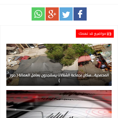
مواضيع قد تهمك
المحمدية….سكان بجماعة الشلالات يستنجدون بعامل العمالة ( صور
)