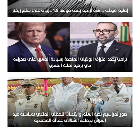
إقليم ميدلت ….هزة أرضية بلغت قوتها 4.8 درجات على سلم ريختر
ترامب يجدد اعتراف الولايات المتحدة بسيادة المغرب على صحراءه
في برقية لملك المغرب
صور لمراسيم تحية العلم والإنصات للخطاب الملكي بمناسبة عيد
العرش بجماعة الشلالات عمالة المحمدية