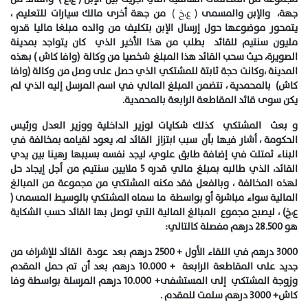
جهة، والإبن والمسمى
( ع،خ )
من جهة أخرى مالك سيارات للتعليم ،
يتمحور موضوعها حول إرسال الإبن بتكليف من والده مبلغا ماليا قدره
مليون سنتيم للقائد بطلب من هذا الأخير الذي كان يتواجد بمدينة
الصويرة، حيث سحب القائد هذا المبلغ شخصيا من وكالة (وافا كاش ) بهذه
المدينة ،وكانت حجة ثابتة للمشتكي الذي حصل على وصل من وكالة (وافا
كاش) بالمحمدية ، تتضمن المبلغ المالي في اسم المرسل إليه الذي لم
يكن سوى قائد المقاطعة الرابعة بالمحمدية.
و بعث المشتكي كذلك شكايات لوزير الداخلية ووزير العدل ورئيس
الحكومة ، أشار فيها بأن سبب ابتزاز القائد له، يعود لقيامه بمخالفة في
البناء ثمتلت في إضافة طابق علوي، ليجد نفسه بسببها رهينا بين يدي
القائد، الذي طالبه بمبلغ مالي قدره 5 ملايين سنتيم من أجل إيجاد حل
لهذه المخالفة ، وبالفعل فقد مكنه المشتكي من مجموعة من المبالغ
المالية سواء مباشرة أو بواسطة ما سماه المشتكي بالوسيط المسمى (
ع،خ) ، ليصبح مجموع المبالغ المالية التي توصل بها القائد حسب الشكاية
هو 28.500 درهم مفصلة كالتالي
:
3000
درهم في اللقاء الأول + 2500 درهم بعد عودة القائد للإشراف من
جديد على المقاطعة الرابعة + 10.000 درهم بعد أن تم حمل المقدم
وزوجة المشتكي إلى المستشفى+ 10.000 درهم المرسلة بواسطة وفا
كاش+ 3000 درهم سلمت للمقدم
.