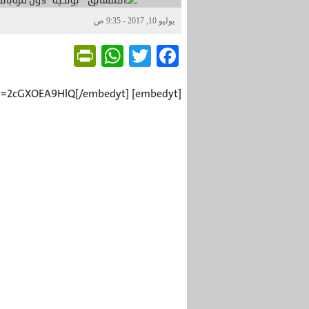
يوليو 10, 2017 - 9:35 ص
Friendly
WhatsApp
Twitter
Facebook
[embedyt] https://www.youtube.com/watch?v=2cGXOEA9HlQ[/embedyt]