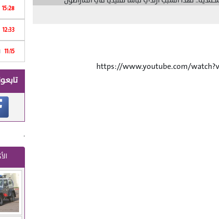
15:28
12:33
Print
11:15
ا
تابعون
.
الأ