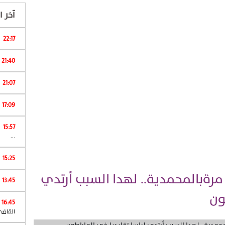
آخر ال
22:17
ا
21:40
21:07
17:09
15:57
ش
...
15:25
 مرةبالمحمدية.. لهدا السبب أرتدي
13:45
ون
16:45
القاضي