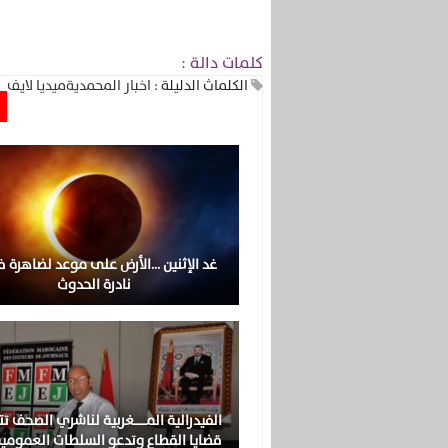
كلمات دالة :
الكلماث الدليلة :
اخبار المحمدية
ميديا لايف
غد الإثنين …الأرض على موعد لضاهرة ف
نادرة الحدوث
الفيدرالية المــــــغربية لناشري الصحف ت
قضايا القطاع وتدعو السلطات العمومي