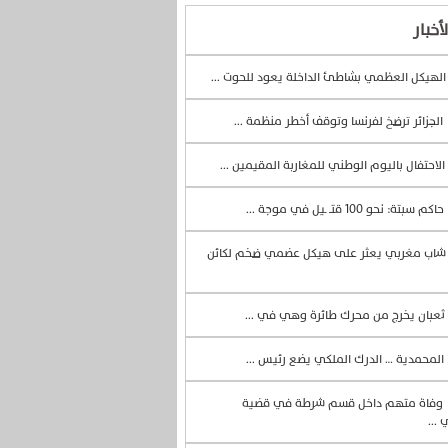
أخبار
لهيكل العظمي بشاطئ الداخلة يعود للحوت ...
الجزائر ترضخ لفرنسا وتوقف أخطر منظمة ...
الاحتفال باليوم الوطني للمغاربة المقيمين ...
حاكم سبتة: نحو 100 قتــ ـيل في موجة ...
اب مغربي يعثر على هيكل عضمي ضخم لكائن
ثعبان يخرج من محرك طائرة وهي في ...
المحمدية … الدرك الملكي يضع رئيس ...
وفاة متهم داخل قسم شرطة في قضية
 ...