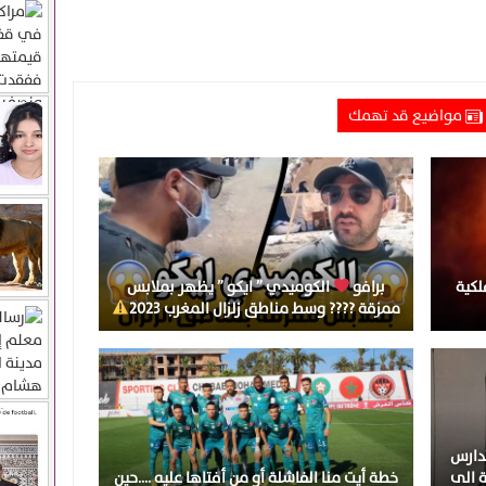
مواضيع قد تهمك
لكية
برافو
الكوميدي ” ايكو ” يظهر بملابس
ممزقة ???? وسط مناطق زلزال المغرب 2023
تدارس
ة الى
خطة أيت منا الفاشلة أو من أفتاها عليه ….حين