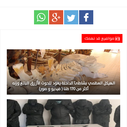
مواضيع قد تهمك
الهيكل العظمي بشاطئ الداخلة يعود للحوت الأزرق البالغ وزنه
أكثر من 170 طنا ( فيديو و صور)