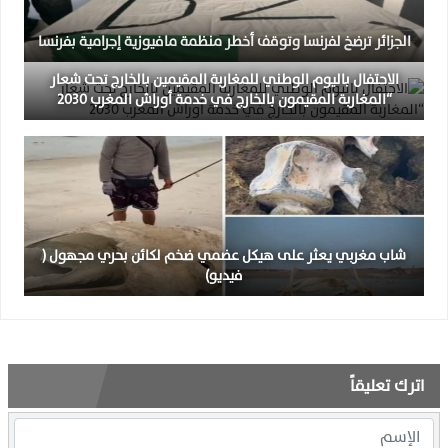
الجزائر ترضخ لفرنسا وتوقف أخطر منظمة مافيوزية إجرامية بفرنسا
الاحتفال باليوم الوطني للمغاربة المقيمين بالخارج تحت شعار
“المغاربة المقيمون بالخارج في خدمة أوراش المغرب 2030
شاب مغربي يعثر على هيكل عضمي ضخم لكائن بحري مجهول (
فيديو)
اترك تعليقاً