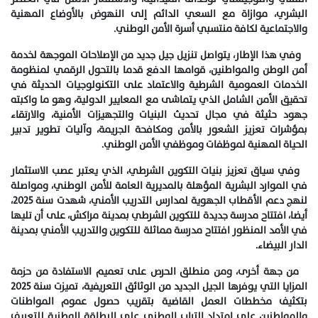
البشري، موازاة مع السعي الدائم إلى النهوض بالأوضاع المهنية
والاجتماعية لكافة منتسبي أسرة الأمن الوطني.
وفي هذا الإطار، يتواصل تنزيل جيل جديد من الإصلاحات الموجهة لخدمة
أمن الوطن والمواطنين، قوامها الدفع قدما بالتحول الرقمي لمنظومة
الخدمات العمومية الشرطية والاعتماد على التكنولوجيات الحديثة في
تحقيق الأمن الشامل الذي يتماشى مع المعايير الدولية، وهو ما واكبته
جهود حثيثة في مجال تحديث البنيات والتجهيزات الأمنية، والارتقاء
بمؤشرات تعزيز الشعور بالأمن ومكافحة الجريمة، وآليات تطوير تدبير
الحياة المهنية لموظفات وموظفي الأمن الوطني.
وفي سياق تعزيز بنيات التكوين الشرطي، الذي يعتبر عصب الاستثمار
في الموارد البشرية المؤهلة بالمديرية العامة للأمن الوطني، ومواصلة
لنهج دعم الأقطاب الجهوية لمدارس التدريب الأمني، شهدت سنة 2025،
أيضا، افتتاح مدرسة جديدة للتكوين الشرطي بمدينة مراكش، على أن تليها
في الأمد المنظور افتتاح مدرسة مماثلة للتكوين والتدريب الأمني بمدينة
الدار البيضاء.
من جهة أخرى، ومن منطلق الحرص على تعميم الاستفادة من حزمة
المزايا التي يوفرها الجيل الجديد من الوثائق التعريفية، تميزت سنة 2025
بتكثيف مخططات العمل القاضية بتقريب حصول عموم المواطنات
والمواطنين على امتداد التراب الوطني على البطاقة الوطنية للتعريف