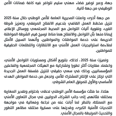
جهة، وعبر توفير فضاء مهني سليم تتوافر فيه كافة ضمانات الأمن
الوظيفي من جهة ثانية.
من جهة أخرى، واصلت المديرية العامة للأمن الوطني خلال سنة 2025
تنزيل مخطط العمل القاضي بتدعيم الانفتاح المرفقي، وتعزيز شرطة
القرب، وتقوية آليات التواصل مع المحيط المجتمعي ووسائل الإعلام،
إيمانا منها بأن التواصل والانفتاح هما مناط ترسيخ قيم الشرطة المواطنة
الحريصة على خدمة المواطنات والمواطنين، وأنهما السبيل الأمثل
لملاءمة استراتيجيات العمل الأمني مع الانتظارات والتطلعات الحقيقية
للمواطنين.
وتميزت سنة 2025 ، كذلك، بتنويع أشكال ومستويات التواصل الأمني،
واعتماد مقاربات أكثر تطورا وتشاركية مع الهيئات المجتمعية والفاعلين
المؤسساتيين، وذلك في سعي حقيقي لتنزيل فلسفة العمل الجديدة
التي ترتكز على الإنتاج المشترك للأمن، وتجعل من خدمة المواطن الهدف
الأساسي والأول للمرفق العام الشرطي.
هكذا، ما فتئت مؤسسة الأمن الوطني تحظى باحترام وتقدير المغاربة
بمختلف فئاتهم، إلى جانب الشركاء الدوليين في مجال التعاون الأمني
مع المملكة، بالنظر لما أبانت عنه من نجاعة وفعالية في مواجهة
التحديات الأمنية الكبرى، وقدرتها على مسايرة مختلف مظاهر التطور
والتحديث المرتبطة بالمجال الأمني.