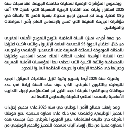
وبخصوص المؤشرات الرقمية لعمليات مكافحة الجريمة، فقد سجلت سنة
2025 استقرار وثبات عدد القضايا الزجرية المسجلة التي ناهزت 779 ألف
و08 قضايا، بينما تم تسجيل تراجع ملحوظ بنسبة ناقص 10 بالمائة في
مؤشرات الجريمة العنيفة التي تمس بالإحساس العام بأمن المواطنات
والمواطنين.
من جهة أخرى، تميزت السنة الماضية بتتويج النموذج الأمني المغربي
من خلال احتضان الدورة 93 للجمعية العامة للإنتربول، والتي شكلت اعترافا
بالمكانة المرموقة للمملكة المغربية على الصعيدين الإقليمي والدولي،
تحت القيادة الرشيدة لصاحب الجلالة الملك محمد السادس، واعترافا
بالمصداقية والثقة الكبيرة التي تحظى بها المؤسسات الأمنية المغربية
وخبرتها في مكافحة الإرهاب والجريمة المنظمة العابرة للحدود.
وتميزت سنة 2025 أيضا بتسريع وتيرة تنزيل مقتضيات الميثاق الجديد
للتوظيف والتكوين الشرطي، الذي عرف هذه السنة زيادة في عدد
موظفات وموظفي الشرطة الجدد الذين تم استدعاؤهم لإجراء التداريب
الأساسية بالمعهد الملكي للشرطة والمدارس التابعة له.
وقد راهنت مصالح الأمن الوطني في سنة 2025 على تدعيم إجراءات
التحفيز الوظيفي، واعتمدت في ذلك على مقاربة مندمجة تضع موظف
الشرطة في طليعة اهتمامات تدبير المرفق الشرطي. حيث تجسدت هذه
المقاربة عمليا من خلال إرساء آليات متعددة للتحفيز والدعم الوظيفي من