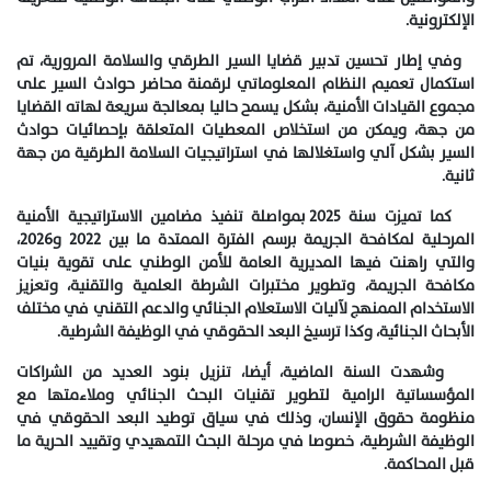
الإلكترونية.
وفي إطار تحسين تدبير قضايا السير الطرقي والسلامة المرورية، تم
استكمال تعميم النظام المعلوماتي لرقمنة محاضر حوادث السير على
مجموع القيادات الأمنية، بشكل يسمح حاليا بمعالجة سريعة لهاته القضايا
من جهة، ويمكن من استخلاص المعطيات المتعلقة بإحصائيات حوادث
السير بشكل آلي واستغلالها في استراتيجيات السلامة الطرقية من جهة
ثانية.
كما تميزت سنة 2025 بمواصلة تنفيذ مضامين الاستراتيجية الأمنية
المرحلية لمكافحة الجريمة برسم الفترة الممتدة ما بين 2022 و2026،
والتي راهنت فيها المديرية العامة للأمن الوطني على تقوية بنيات
مكافحة الجريمة، وتطوير مختبرات الشرطة العلمية والتقنية، وتعزيز
الاستخدام الممنهج لآليات الاستعلام الجنائي والدعم التقني في مختلف
الأبحاث الجنائية، وكذا ترسيخ البعد الحقوقي في الوظيفة الشرطية.
وشهدت السنة الماضية، أيضا، تنزيل بنود العديد من الشراكات
المؤسساتية الرامية لتطوير تقنيات البحث الجنائي وملاءمتها مع
منظومة حقوق الإنسان، وذلك في سياق توطيد البعد الحقوقي في
الوظيفة الشرطية، خصوصا في مرحلة البحث التمهيدي وتقييد الحرية ما
قبل المحاكمة.