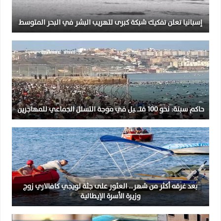
إسبانيا تعلن تفكيك شبكة كبرى لتهريب البشر في البحر المتوسط
حاكم سبتة: نحو 100 قتــ ـيل في موجة التسلل الجماعي للمهاجرين
بعد غرقه أكثر من شهر… العثور على جثة لويجي كافالاري زوج
وزيرة الأسرة الإيطالية