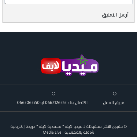
أرسل التعليق
فريق العمل
للاتصال بنا : 0662126353 او 0663065550
© حقوق النشر محفوظة لـ ميديا لايف " محمدية لايف " جريدة إلكترونية
شاملة بالمحمدية | Media Live