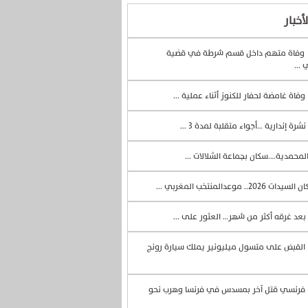
أخبار
وفاة متهم داخل قسم شرطة في قضية
 ...
وفاة غامضة لحفار للكنوز أثناء عملية ...
نشرة إندارية …أجواء متقلبة لمدة 3 ...
لمحمدية….سكان بجماعة الشلالات ...
السيدات 2026.. موعدالمنتخب المغربي ...
بعد غرقه أكثر من شهر… العثور على ...
القبض على متسول ميليونير يملك سيارة رونج
فرنسي قتل آخر بمسدس في فرنسا وهرب نحو