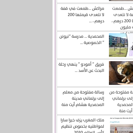
مراكش …طمعت في قفة
لا تتعدى قيمتها 200
درهم ، ...
المحمدية … مدرسة “نيوتن
” الخصوصية ...
فريق ” أمودو ” ينهي رحلة
البحث عن الأسد ...
رسالة مفتوحة من معلم
إلى برلماني مدينة
المحمدية هشام أيت منة
ملك المغرب يزف خبرا سارا
لمواطنيه بخصوص تنظيم
كأس العالم 2030