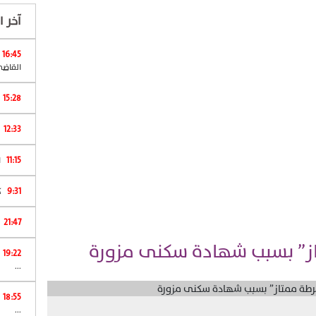
آخر ال
16:45
القاضي
15:28
12:33
11:15
ا
9:31
كان 
21:47
از” بسبب شهادة سكنى مزورة
19:22
...
18:55
...