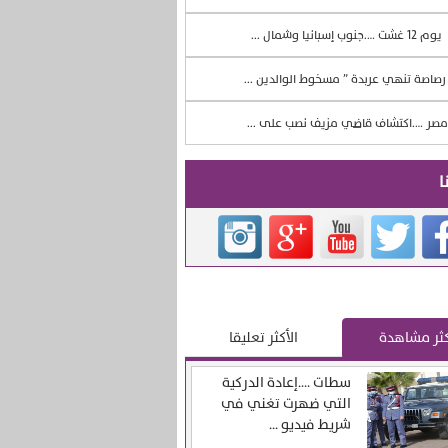
يوم 12 غشت ….جنوب إسبانيا وشمال ...
صاصة تنهي عربدة ” مسخوط الوالدين ...
صر ….اكتشاف قاضي مزيف نصب على ...
ا
كثر مشاهدة
الأكثر تعليقا
سطات ….إعادة الدركية
التي ضهرت تغني في
شريط فيديو ...