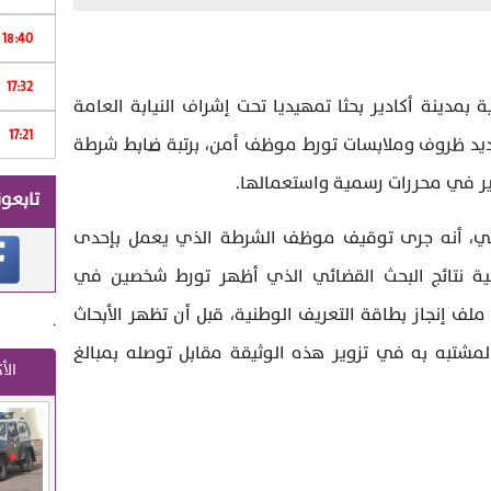
Print
18:40
17:32
ر
 بمدينة أكادير بحثا تمهيديا تحت إشراف النيابة العامة
17:21
م
يد ظروف وملابسات تورط موظف أمن، برتبة ضابط شرطة
وير في محررات رسمية واستعمالها.
تابعون
وطني، أنه جرى توقيف موظف الشرطة الذي يعمل بإحدى
فية نتائج البحث القضائي الذي أظهر تورط شخصين في
ف إنجاز بطاقة التعريف الوطنية، قبل أن تظهر الأبحاث
.
مشتبه به في تزوير هذه الوثيقة مقابل توصله بمبالغ
الأ