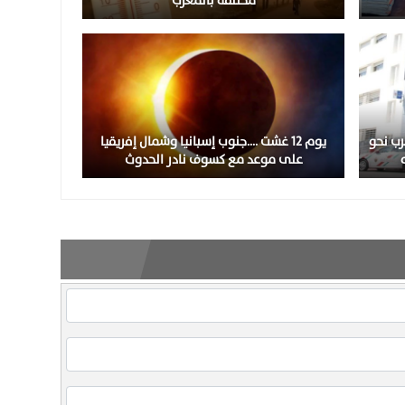
مختلفة بالمغرب
ب نحو
يوم 12 غشت ….جنوب إسبانيا وشمال إفريقيا
على موعد مع كسوف نادر الحدوث