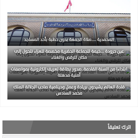
المحمدية …..صلاة الجمعة بدون خطبة بأحد المساجد
عين حرودة ….خيمة للجماعة الحضرية مخصصة للعزاء تتحول إلى
مكان للرقص والغناء
ابتداءا من السنة القادمة..صدور بطاقة تعريف إلكترونية بمواصفات
أمنية مدهلة
قادة العالم يشيدون بريادة وعمل ودينامية صاحب الجلالة الملك
محمد السادس
اترك تعليقاً