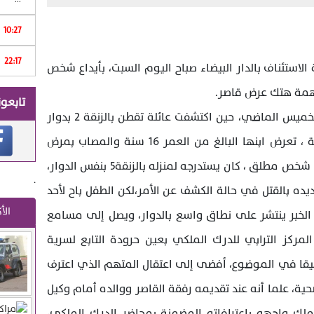
Print
10:27
22:17
ا
الاستئناف بالدار البيضاء صباح اليوم السبت، بأيداع شخص
تابعون
وتعود وقائع ملف هذه القضية ليوم الخميس الماضي، حين اكتشفت عائلة تقطن بالزنقة 2 بدوار
لحجر ببلدية عين حرودة عمالة المحمدية ، تعرض ابنها البالغ من العمر 16 سنة والمصاب بمرض
التوحد، لهتك عرضه لعدة مرات من طرف شخص مطلق ، كان يستدرجه لمنزله بالزنقة5 بنفس الدوار،
.
يده بالقتل في حالة الكشف عن الأمر،لكن الطفل باح لأحد
الأ
 الخبر ينتشر على نطاق واسع بالدوار، ويصل إلى مسامع
مركز الترابي للدرك الملكي بعين حرودة التابع لسرية
قيقا في الموضوع، أفضى إلى اعتقال المتهم الذي اعترف
حية، علما أنه عند تقديمه رفقة القاصر ووالده أمام وكيل
لملك واجهه باعترافاته المضمنة بمحاضر الدرك الملكي،