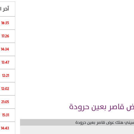
آخر ال
18:35
17:26
14:34
13:47
12:21
ب
12:02
21:05
 قاصر بعين حرودة
15:31
ا
14:43
...