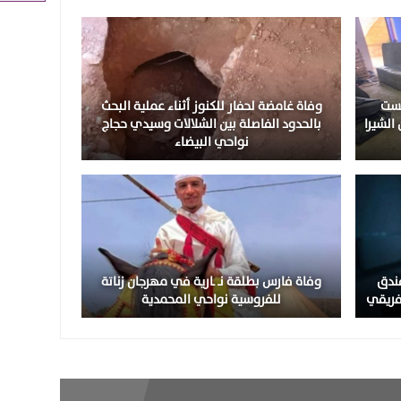
يست
وفاة غامضة لحفار للكنوز أثناء عملية البحث
 7 أطنان من الشيرا
بالحدود الفاصلة بين الشلالات وسيدي حجاج
نواحي البيضاء
فندق
وفاة فارس بطلقة نـ ـارية في مهرجان زناتة
إفريقي
للفروسية نواحي المحمدية