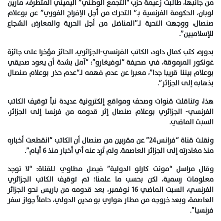
من جانبها، طالبت زعيمة حزب “التجمع الوطني” اليميني المتطرف، مارين
لوبان، الحكومة الفرنسية بـ” التحرك من أجل الإفراج الفوري” عن بوعلام
صنصال، ووجهت التحية لـ”المناضل من أجل الحرية والمعارض الشجاع
للإسلاميين”.
بدوره، كتب كمال داود، الكاتب الفرنسي-الجزائري، الحائز مؤخرا على جائزة
غونكور المرموقة، في صحيفة “لوفيغارو”: “آمل بشدة أن يعود صديقي
بوعلام بيننا قريبا جدا”، معبرا عن عدم فهمه لـ“عدم حذر بوعلام صنصال
بذهابه إلى الجزائر”.
هذا، وتناقلت قنوات وصحف ومواقع إلكترونية عديدة نبأ توقيف الكاتب
الفرنسي- الجزائري بوعلام صنصال إثر قدومه من فرنسا إلى الجزائر،
السبت الماضي.
ونقلت قناة “فرانس24” عن مقربين من صنصال أن الكاتب “انقطعت أخباره
منذ مغادرته إلى الجزائر العاصمة. ولم تَرِد عنه أي أخبار منذ 6 أيام”.
وقال مراسل “مونت كارلو الدولية” فيصل مطاوي للقناة: “لا توجد
معلومات رسمية، لكن بحسب ما علمنا؛ تم توقيف الكاتب الجزائري
الفرنسي، السبت الماضي 16 نوفمبر، بعد قدومه من باريس نحو الجزائر
العاصمة، وبعد خروجه من مطار هواري بو مدين الدولي، حاملاً جواز سفر
فرنسيا”.