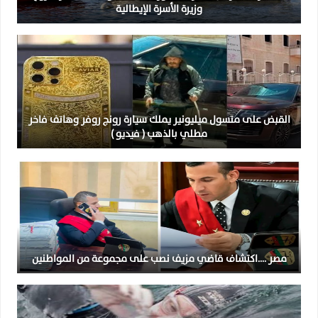
وزيرة الأسرة الإيطالية
القبض على متسول ميليونير يملك سيارة رونج روفر وهاتف فاخر
مطلي بالذهب ( فيديو )
مصر ….اكتشاف قاضي مزيف نصب على مجموعة من المواطنين