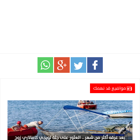
مواضيع قد تهمك
بعد غرقه أكثر من شهر… العثور على جثة لويجي كافالاري زوج