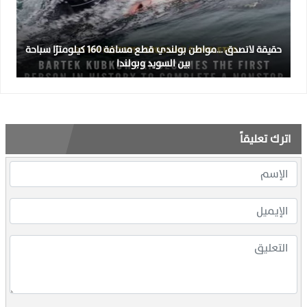
حقيقة لاتصدق …مواطن بولندي قطع مسافة 160 كيلومترًا سباحة
بين السويد وبولندا
اترك تعليقاً