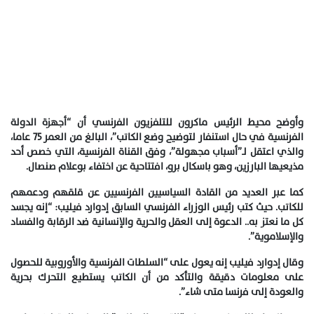
وأوضح محيط الرئيس ماكرون للتلفزيون الفرنسي أن “أجهزة الدولة
الفرنسية في حال استنفار لتوضيح وضع الكاتب”، البالغ من العمر 75 عاما،
والذي اعتقل لـ”أسباب مجهولة”، وفق القناة الفرنسية، التي خصص أحد
مذيعيها البارزين، وهو باسكال برو، افتتاحية عن اختفاء بوعلام صنصال.
كما عبر العديد من القادة السياسيين الفرنسيين عن قلقهم ودعمهم
للكاتب. حيث كتب رئيس الوزراء الفرنسي السابق إدوارد فيليب: “إنه يجسد
كل ما نعتز به.. الدعوة إلى العقل والحرية والإنسانية ضد الرقابة والفساد
والإسلاموية”.
وقال إدوارد فيليب إنه يعول على “السلطات الفرنسية والأوروبية للحصول
على معلومات دقيقة والتأكد من أن الكاتب يستطيع التحرك بحرية
والعودة إلى فرنسا متى شاء”.