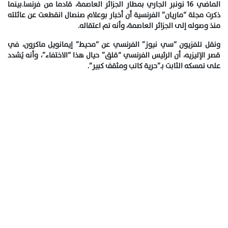
الماضي 16 نونبر الجاري بمطار الجزائر العاصمة، قادما من فرنسا.بينما
ذكرت مجلة “ماريان” الفرنسية أن أخبار بوعلام صنصال انقطعت عن عائلته
منذ وصوله إلى الجزائر العاصمة، وأنه تم اعتقاله.
ونقل تلفزيون “سي نيوز” الفرنسي عن “محيط” إيمانويل ماكرون، في
قصر الإليزيه، أن الرئيس الفرنسي “قلق” حيال هذا “الاختفاء”، وأنه يُشدد
على تمسكه الثابت بـ”حرية كاتب ومثقف كبير”.