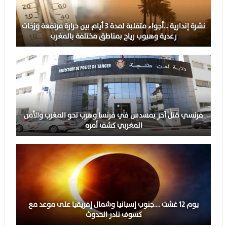
نشرة إندارية …أجواء متقلبة لمدة 3 أيام بين حرارة مرتفعة وزخات
رعدية وهبوب رياح بمناطق مختلفة بالمغرب
فرنسي قتل آخر بمسدس في فرنسا وهرب نحو المغرب والأمن
المغربي كشف أمره
يوم 12 غشت ….جنوب إسبانيا وشمال إفريقيا على موعد مع
كسوف نادر الحدوث