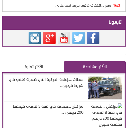
17:21
مصر ….اكتشاف قاضي مزيف نصب على ...
تابعونا
.
الأكثر مشاهدة
الأكثر تعليقا
سطات ….إعادة الدركية التي ضهرت تغني في
شريط فيديو ...
مراكش …طمعت في قفة لا تتعدى قيمتها
200 درهم ، ...