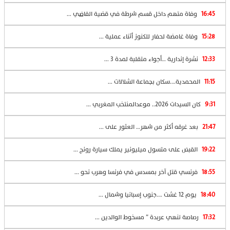
16:45
وفاة متهم داخل قسم شرطة في قضية القاضي ...
15:28
وفاة غامضة لحفار للكنوز أثناء عملية ...
12:33
نشرة إندارية …أجواء متقلبة لمدة 3 ...
11:15
المحمدية….سكان بجماعة الشلالات ...
9:31
كان السيدات 2026.. موعدالمنتخب المغربي ...
21:47
بعد غرقه أكثر من شهر… العثور على ...
19:22
القبض على متسول ميليونير يملك سيارة رونج ...
18:55
فرنسي قتل آخر بمسدس في فرنسا وهرب نحو ...
18:40
يوم 12 غشت ….جنوب إسبانيا وشمال ...
17:32
رصاصة تنهي عربدة ” مسخوط الوالدين ...