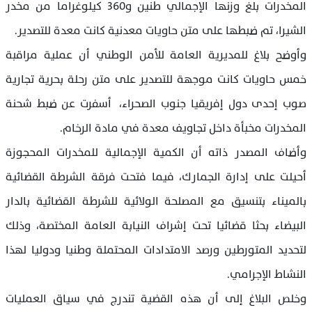
المخدرات بلغ وزنها الإجمالي طنين و360 كيلوغراما من مخدر
الشيرا، تم ضبطها على متن حاويات معدنية كانت معدة للتصدير.
وأوضح بلاغ للمديرية العامة للأمن الوطني أن عملية مراقبة
خمس حاويات كانت موجهة للتصدير على متن رحلة بحرية تجارية
صوب إحدى دول إفريقيا جنوب الصحراء، أسفرت عن ضبط شحنة
المخدرات مخبأة داخل تجاويف معدة في مادة الرخام.
وأضاف المصدر ذاته أن الكمية الإجمالية للمخدرات المحجوزة
أحيلت على إدارة الجمارك، فيما فتحت فرقة الشرطة القضائية
بالميناء بتنسيق مع المصلحة الولائية للشرطة القضائية بالدار
البيضاء بحثا قضائيا تحت إشراف النيابة العامة المختصة، وذلك
لتحديد المتورطين ورصد الامتدادات المحتملة وطنيا ودوليا لهذا
النشاط الإجرامي.
وخلص البلاغ إلى أن هذه القضية تندرج في سياق العمليات