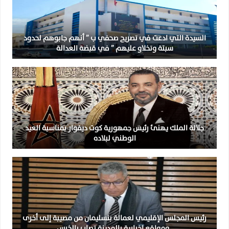
السيدة التي ادعت في تصريح صحفي ب ” أنهم جابوهم لحدود
سبتة وتخلاو عليهم ” في قبضة العدالة
جلالة الملك يهنئ رئيس جمهورية كوت ديفوار بمناسبة العيد
الوطني لبلاده
رئيس المجلس الإقليمي لعمالة بنسليمان من مصيبة إلى أخرى
..ومواقع إخبارية بالمدينة تصاب بالخرس