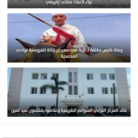
نزلاء لاعبات منتخب إفريقي
وفاة فارس بطلقة نـ ـارية في مهرجان زناتة للفروسية نواحي
المحمدية
قائد المركز الترابي السوالم الطريفية وعناصره يقتنصون صيد ثمين