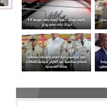
نجدون
إقليم ميدلت ….هزة أرضية بلغت قوتها 4.8
درجات على سلم ريختر
صور لمراسيم تحية العلم والإنصات للخطاب
يادة
الملكي بمناسبة عيد العرش بجماعة الشلالات
لمغرب
عمالة المحمدية