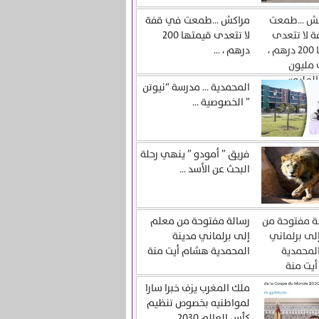
مراكش …طمعت في قفة
لا تتعدى قيمتها 200
درهم ، ...
المحمدية … مدرسة “نيوتن
” الخصوصية ...
فريق ” أمودو ” ينهي رحلة
البحث عن الأسد ...
رسالة مفتوحة من معلم
إلى برلماني مدينة
المحمدية هشام أيت منة
ملك المغرب يزف خبرا سارا
لمواطنيه بخصوص تنظيم
كأس العالم 2030