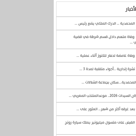
أخبار
المحمدية … الدرك الملكي يضع رئيس ...
وفاة متهم داخل قسم شرطة في قضية
 ...
وفاة غامضة لحفار للكنوز أثناء عملية ...
نشرة إندارية …أجواء متقلبة لمدة 3 ...
لمحمدية….سكان بجماعة الشلالات ...
السيدات 2026.. موعدالمنتخب المغربي ...
بعد غرقه أكثر من شهر… العثور على ...
القبض على متسول ميليونير يملك سيارة رونج