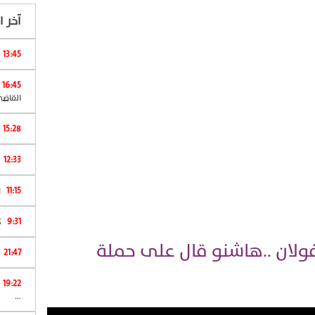
آخر ال
13:45
16:45
القاضي
15:28
12:33
11:15
ا
9:31
كان 
ولان ..هاشنو قال على حملة
21:47
19:22
...