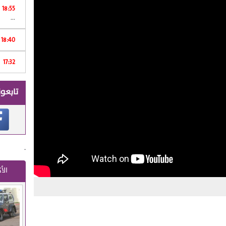
18:55
...
18:40
17:32
ر
تابعون
.
الأ
Print