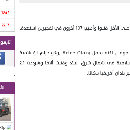
Print
10:27
22:17
ا
قال مسؤولون ومسعفون إن 37 شخصا على الأقل قتلوا وأصيب 107 أخرون في تفجيرين استهدفا
تابعون
ومين لكنه يحمل بصمات جماعة بوكو حرام الإسلامية
المتشددة التي تسعى لإقامة دولة إسلامية في شمال شرق البلاد وقتلت آلافا وشرددت 2.1
لدان أفريقيا سكانا.
.
الأ