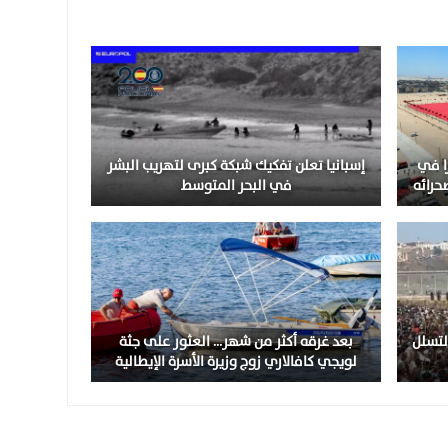
را في
إسبانيا تعلن تفكيك شبكة كبرى لتهريب البشر
حرائه
في البحر المتوسط
وجة التسلل
بعد غرقه أكثر من شهر… العثور على جثة
لويجي كافالاري زوج وزيرة الأسرة الإيطالية