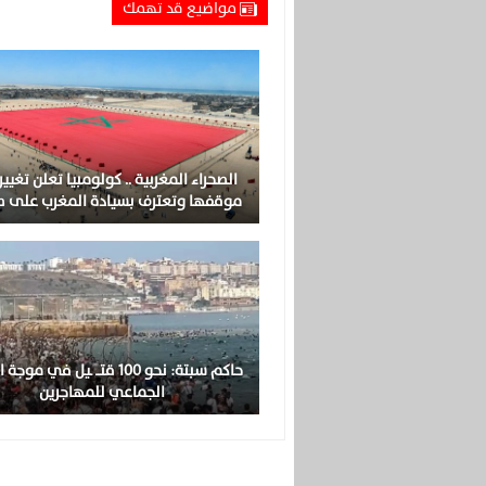
مواضيع قد تهمك
الصحراء المغربية .. كولومبيا تعلن تغيي
موقفها وتعترف بسيادة المغرب على ص
حاكم سبتة: نحو 100 قتــ ـيل في م
الجماعي للمهاجرين