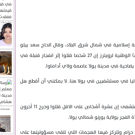
 إسلامية في شمال شرق البلاد، وقال الحاج سعد بيلو
المنسق الحكومي لوكالة إدارة الطوارئ الوطنية لرويترز إن 27 شخصا قتلوا إثر انفجار قنبلة في
ضاحية في مدينة يولا عاصمة ولاي أداماوا.
96 شخصا العلاج حاليا في مستشفيين في يولا هنا. لا يمكنني أن أقطع هل
وعلى نحو منفصل قال مصدران في مستشفى إن عشرة أشخاص على الاقل قتلوا وجرح 11 آخرون
الفجر بولاية بورنو شمالي يولا.
 حرام وتتركز فيها الهجمات التي تلقى مسؤوليتها على