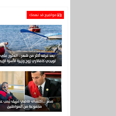
مواضيع قد تهمك
بعد غرقه أكثر من شهر… العثور على 
لويجي كافالاري زوج وزيرة الأسرة الإيط
مصر ….اكتشاف قاضي مزيف نصب ع
مجموعة من المواطنين