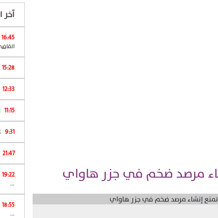
آخر ال
16:45
القاضي
15:28
12:33
11:15
ا
9:31
كان 
21:47
شاء مرصد ضخم في جزر هاواي
19:22
...
18:55
...