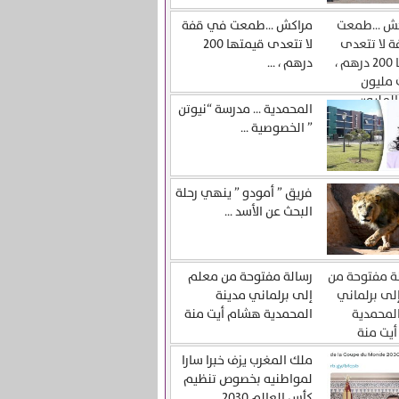
مراكش …طمعت في قفة
لا تتعدى قيمتها 200
درهم ، ...
المحمدية … مدرسة “نيوتن
” الخصوصية ...
فريق ” أمودو ” ينهي رحلة
البحث عن الأسد ...
رسالة مفتوحة من معلم
إلى برلماني مدينة
المحمدية هشام أيت منة
ملك المغرب يزف خبرا سارا
لمواطنيه بخصوص تنظيم
كأس العالم 2030