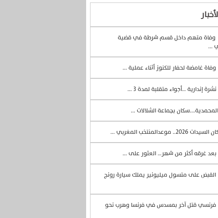
أخبار
وفاة متهم داخل قسم شرطة في قضية
 ...
وفاة غامضة لحفار للكنوز أثناء عملية ...
نشرة إندارية …أجواء متقلبة لمدة 3 ...
لمحمدية….سكان بجماعة الشلالات ...
السيدات 2026.. موعدالمنتخب المغربي ...
بعد غرقه أكثر من شهر… العثور على ...
القبض على متسول ميليونير يملك سيارة رونج
فرنسي قتل آخر بمسدس في فرنسا وهرب نحو