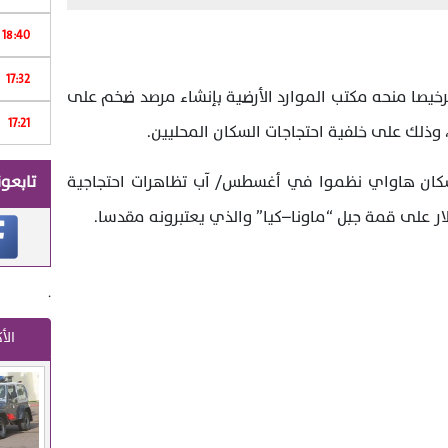
Print
18:40
17:32
ر
خيصا منحه مكتب الموارد الأرضية بإنشاء مرصد ضخم على
17:21
م
تابعون
N” الأمريكية إن سكان هاواي نظموا في أغسطس/ آب تظاهرات احتجاجية
.
الأ