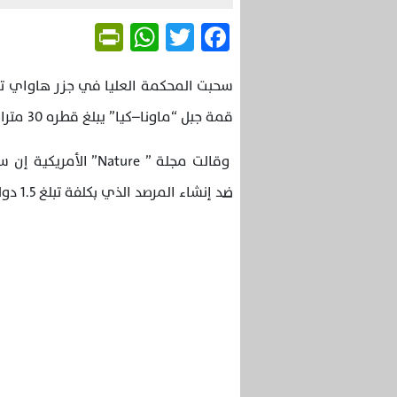
Friendly
WhatsApp
Twitter
Facebook
سحبت المحكمة العليا في جزر هاواي تر
قمة جبل “ماونا–كيا” يبلغ قطره 30 مترا، وذلك على خلفية احتجاجات السكان المحليين.
وقالت مجلة ” ature
ضد إنشاء المرصد الذي بكلفة تبلغ 1.5 دولار على قمة جبل “ماونا–كيا” والذي يعتبرونه مقدسا.