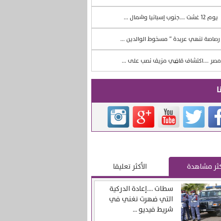
يوم 12 غشت ….جنوب إسبانيا وشمال ...
صاصة تنهي عربدة ” مسخوط الوالدين ...
صر ….اكتشاف قاضي مزيف نصب على ...
ا
كثر مشاهدة
الأكثر تعليقا
سطات ….إعادة الدركية
التي ضهرت تغني في
شريط فيديو ...