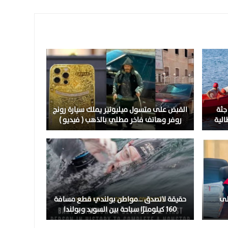
جثة
القبض على متسول ميليونير يملك سيارة رونج
الية
روفر وهاتف فاخر مطلي بالذهب ( فيديو )
لى
حقيقة لاتصدق …مواطن بولندي قطع مسافة
160 كيلومترًا سباحة بين السويد وبولندا