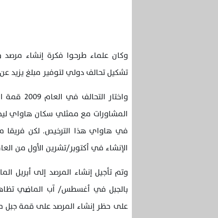
وكان علماء طرحوا فكرة إنشاء مرصد
تشكيل تحالف دولي لتوفير مبلغ يزيد عن م
واختار الت
المشاورات مع ممثلي سكان هاواي ليحص
في هاواي هذا الترخيص. لكن فريقا من
الإنشاء في أكتوبر/تشرين الأول من العام 2014 حين انطلقت أعمال بناء المر
وتم تأجيل إنشاء المرصد إلى أبريل ا
بالجبل في أغسطس/ آب الماضي تظاهرا
على حظر إنشاء المرصد على قمة جبل ماون