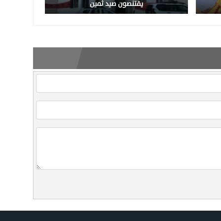
يقتنصون صيد ثمين