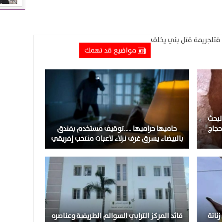
قتل
جريمة قتل بني يخلف
مواضيع قد تهمك
لبحث
حجاج
حاميها حراميها …..توقيف مستخدم بفندق
بالبيضاء يسرق غرف نزلاء لاعبات منتخب إفريقي
ناتة
قائد المركز الترابي السوالم الطريفية وعناصره