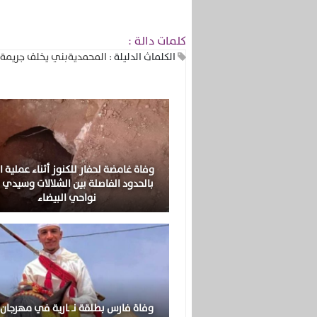
كلمات دالة :
الكلماث الدليلة :
المحمدية
بني يخلف جريمة 
وفاة غامضة لحفار للكنوز أثناء عملية ا
بالحدود الفاصلة بين الشلالات وسيدي 
نواحي البيضاء
وفاة فارس بطلقة نـ ـارية في مهرجان ز