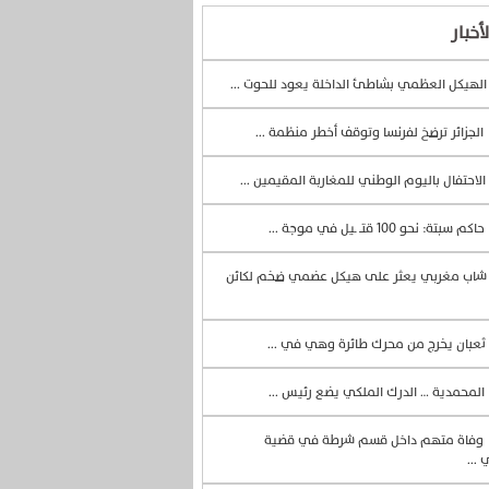
أخبار
لهيكل العظمي بشاطئ الداخلة يعود للحوت ...
الجزائر ترضخ لفرنسا وتوقف أخطر منظمة ...
الاحتفال باليوم الوطني للمغاربة المقيمين ...
حاكم سبتة: نحو 100 قتــ ـيل في موجة ...
اب مغربي يعثر على هيكل عضمي ضخم لكائن
ثعبان يخرج من محرك طائرة وهي في ...
المحمدية … الدرك الملكي يضع رئيس ...
وفاة متهم داخل قسم شرطة في قضية
 ...