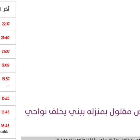
آخر ال
22:17
ا
21:40
21:07
17:09
15:57
ش
...
15:25
ص مقتول بمنزله ببني يخلف نواحي
13:45
16:45
القاضي