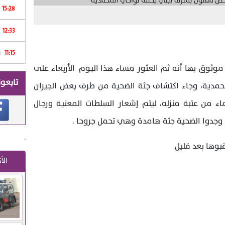
15:28
12:33
Print
11:15
ا
وثوق بها أنه ثم العثور مساء هذا اليوم الأربعاء على
تابعون
مدية، وجاء اكتشاف جثة الضحية من طرف بعض الجيران
ء من عتبة منزله، ليتم إشعار السلطات المعنية ورجال
ل وجدوا الضحية جثة هامدة وهي تحمل جروحا .
.
بوها بعد قليل
الأ