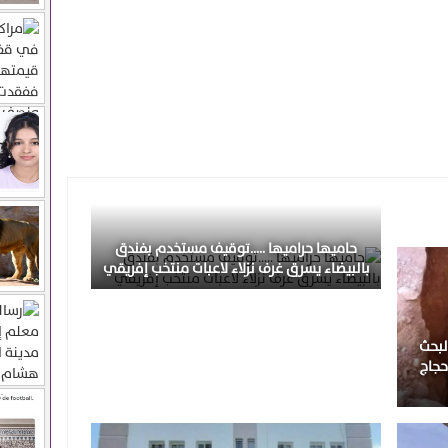
حاميها حراميها …..توقيف مستخدم بفندق
بالبيضاء يسرق غرف نزلاء لاعبات منتخب إفريقي
لبحث
حجاج