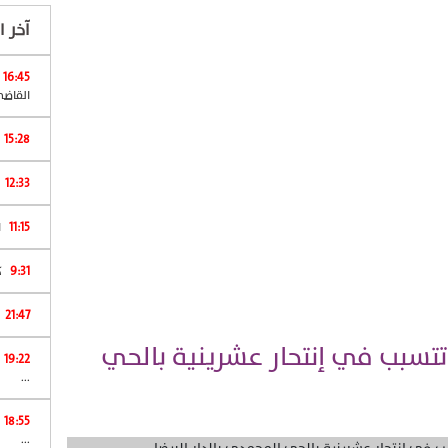
آخر ال
16:45
القاضي
15:28
12:33
11:15
ا
9:31
كان 
21:47
 تتسبب في إنتحار عشرينية بالحي
19:22
...
18:55
...