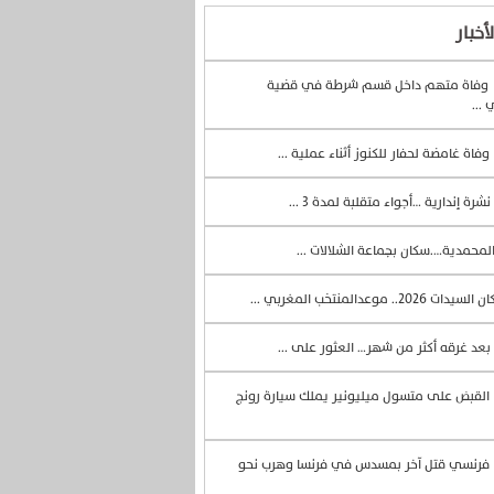
أخبار
وفاة متهم داخل قسم شرطة في قضية
 ...
وفاة غامضة لحفار للكنوز أثناء عملية ...
نشرة إندارية …أجواء متقلبة لمدة 3 ...
لمحمدية….سكان بجماعة الشلالات ...
السيدات 2026.. موعدالمنتخب المغربي ...
بعد غرقه أكثر من شهر… العثور على ...
القبض على متسول ميليونير يملك سيارة رونج
فرنسي قتل آخر بمسدس في فرنسا وهرب نحو