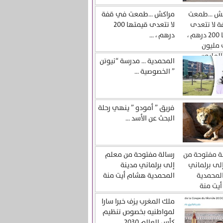
مراكش …طمعت في قفة
لا تتعدى قيمتها 200
درهم ، ...
المحمدية … مدرسة “نيوتن
” الخصوصية ...
فريق ” أمودو ” ينهي رحلة
البحث عن الأسد ...
رسالة مفتوحة من معلم
إلى برلماني مدينة
المحمدية هشام أيت منة
ملك المغرب يزف خبرا سارا
لمواطنيه بخصوص تنظيم
كأس العالم 2030