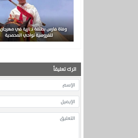
وفاة فارس بطلقة نـ ـارية في مهرجان ز
للفروسية نواحي المحمدية
اترك تعليقاً