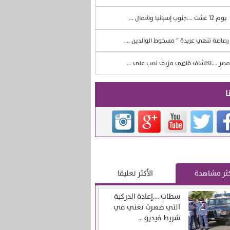
يوم 12 غشت ….جنوب إسبانيا وشمال ...
صاصة تنهي عربدة ” مسخوط الوالدين ...
صر ….اكتشاف قاضي مزيف نصب على ...
ا
كثر مشاهدة
الأكثر تعليقا
سطات ….إعادة الدركية
التي ضهرت تغني في
شريط فيديو ...