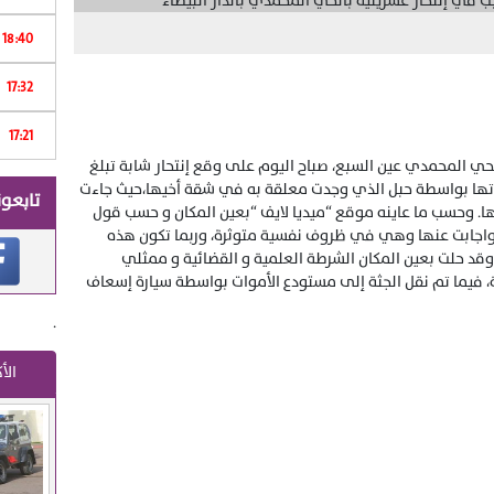
18:40
Print
17:32
ر
17:21
م
ي المحمدي عين السبع، صباح اليوم على وقع إنتحار شابة تبلغ
ياتها بواسطة حبل الذي وجدت معلقة به في شقة أخيها،حيث جاءت
تابعون
ها. وحسب ما عاينه موقع “ميديا لايف “بعين المكان و حسب قول
ة واجابت عنها وهي في ظروف نفسية متوثرة، وربما تكون هذه
. وقد حلت بعين المكان الشرطة العلمية و القضائية و ممثلي
، فيما تم نقل الجثة إلى مستودع الأموات بواسطة سيارة إسعاف
.
الأ