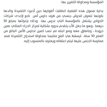
المؤسسة ومحاولة التغرير بها .
بداية فصول هذه القضية انطلقت أطوارها حين أخبرت التلميذة والدها
بكونها تتعرض لتحرش جنسي من طرف حارس أمن تابع لإحدى شركات
الخواص يشتغل بالمؤسسة التي تدرس بها، وذلك بإغرائها بمبلغ 50
درهما ، وهو ما جعل الأب يتقدم بدوره بشكاية لمركز الدرك الملكي بعين
حرودة ، وباتفاق معه ومع ابنته تم نصب كمين لحارس الأمن البالغ من
العمر 50 سنة، ليسقط في الفخ متلبسا بمحاولة استدراج التلميذة قصد
ممارسة الجنس عليها ليتم اعتقاله ويعترف بالمنسوب إليه.