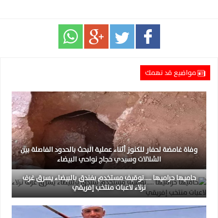
مواضيع قد تهمك
وفاة غامضة لحفار للكنوز أثناء عملية البحث بالحدود الفاصلة بين
الشلالات وسيدي حجاج نواحي البيضاء
حاميها حراميها …..توقيف مستخدم بفندق بالبيضاء يسرق غرف
نزلاء لاعبات منتخب إفريقي