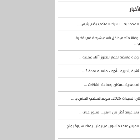
أخبار
المحمدية … الدرك الملكي يضع رئيس ...
وفاة متهم داخل قسم شرطة في قضية
 ...
وفاة غامضة لحفار للكنوز أثناء عملية ...
نشرة إندارية …أجواء متقلبة لمدة 3 ...
لمحمدية….سكان بجماعة الشلالات ...
السيدات 2026.. موعدالمنتخب المغربي ...
بعد غرقه أكثر من شهر… العثور على ...
القبض على متسول ميليونير يملك سيارة رونج