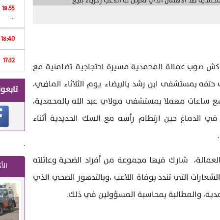
18:55
...
Print
18:40
17:32
ر
كش صوب عمالة المحمدية مسيرة احتجاجية تضامنية مع
 حتفه بمستشفى ابن رشد بالبيضاء يوم الثلاثاء الماضي،
تابعون
تسع ساعات مهملا بمستشفى مولاي عبد الله بالمحمدية،
 في الدماغ حين ارتطام رأسه مع السك الحديدية أثناء
.
العمالة، شارك فيها مجموعة من أفراد الضحية وعائلته
الأ
شعارات التي تندد بوفاة اللاعب ،وبالتدهور الصحي الذي
دية، والمطالبة بمحاسبة المسؤولين في ذلك.