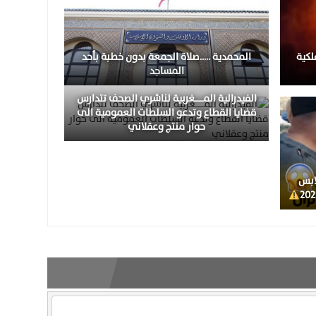
لكية
المحمدية …..صلاة الجمعة بدون خطبة بأحد
المساجد
الفيدرالية المــــــغربية لناشري الصحف تتدارس
قضايا القطاع وتدعو السلطات العمومية الى
حوار منتج وعقلاني
ابس