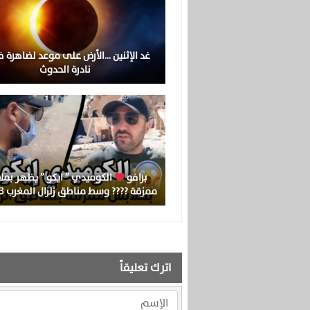
غد الإثنين …الأرض على موعد لضاهرة ف
نادرة الحدوث
برافو
الكوميدي ” ايكو ” يظهر بمل
ممزقة ???? وسط مناطق زلزال المغرب 2023
اترك تعليقاً