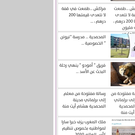
مراكش …طمعت في قفة
لا تتعدى قيمتها 200
درهم ، ...
المحمدية … مدرسة “نيوتن
” الخصوصية ...
فريق ” أمودو ” ينهي رحلة
البحث عن الأسد ...
رسالة مفتوحة من معلم
إلى برلماني مدينة
المحمدية هشام أيت منة
ملك المغرب يزف خبرا سارا
لمواطنيه بخصوص تنظيم
كأس العالم 2030