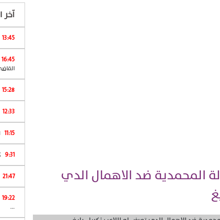
آخر ال
13:45
16:45
القاضي
15:28
12:33
11:15
ا
9:31
كان 
لة المحمدية ضد الاهمال الدي
21:47
غ
19:22
...