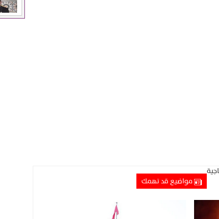
جية
مواضيع قد تهمك