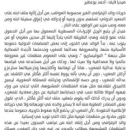
ميديا لايف : أحمد بوعطير
خرجات والد الزفزافي الغير محسوبة العواقب، من أجل إثارة ملف ابنه على
الصعيد الدولي، تساهم بدون وعيه أو إدراكه في إغراق سفينة ابنه ومن
معه، وصب مزيد من الوقود على النار .
فبدل أن يتبع الرجل الإجراءات المسطرية المعمول بها من أجل الحصول
على عفو لإبنه، وهي الطريقة التي يلجأ إليها كل سجين مغربي أو من
ينوب عنه ، بدأ الوالد في اللجوء إلى بعض المنضمات الدولية خصوصا
الأسبانية منها، والمعروفة بعدائها للمغرب وخدمتها لأجندة انفصالية
مثل جبهة ” البوليساريو “، وهي على العموم منظمات غير معروفة
عالميا ولا مصداقية ولا صيت لها ، وذلك من أجل مساعدته في قيامها
بدعاية عدائية للمغرب ، ضانا أن ترهاتها وأكاذيبها وخزعبيلاتها ستزعزع
أركان المغرب ، دون أن يعي بأنه يورط نفسه أكثر فأكثر في الكشف عن
عدائه للمغرب ، وعن حسه الإنفصالي وخيانته للمملكة المغربية، ليصبح
كالبيدق تتقادفه مثل هذه المنظمات المشبوهة، التي تجني من وراء
ضهره أموالا طائلة تصب قي حساباتها البنكية عن دول معادية للمغرب،
ودون أن يدرك كذلك أنه يقوم بتعقيد ملف ابنه أكثر فأكثر ، الذي تقول
بعض المصادر المقربة منه أنه لا يساير والده في توجهاته ولا في خرجاته
الإعلامية الحقودة ، لأن المغرب لن يخضع لأية ضغوط خارجية، خصوصا عندما
تكون صادرة عن منظمات قزمية مثل تلك التي توجد في إسبانيا.
والد الزفزافي ومن أجل إنقاد ابنه من غياهب السجون بعيدا عن هذه
المنظمات المشبوهة ،مطالب بالرجوع عن غيه في حق المغرب، وسلك