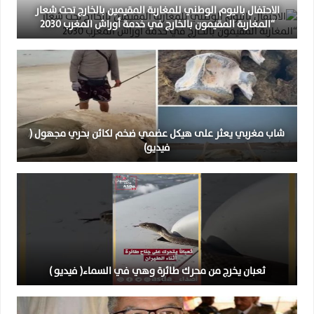
الاحتفال باليوم الوطني للمغاربة المقيمين بالخارج تحت شعار
“المغاربة المقيمون بالخارج في خدمة أوراش المغرب 2030
شاب مغربي يعثر على هيكل عضمي ضخم لكائن بحري مجهول (
فيديو)
ثعبان يخرج من محرك طائرة وهي في السماء( فيديو )