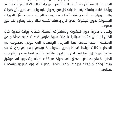
المساطر المعمول بها أي طلب العفو من جلالة الملك المعروف بحنانه
ورأفة قلبه، واستجابته لطلبات كل من يطرق بابه ولو إلى حين ،لأن خرجات
والد الزفزافي التي يعتقد أنها تصب في صالح ابنه، هي مثل الخرجات
المجنونة لدون كيشوت الذي كان يعتقد نفسه بطلا وهو يصارع طواحين
الهواء.
ولمن لا يعرف دون كيشوت ومغامراته الغبية، فهي رواية صدرت في
القرن الساس عشر باسبانيا، تناولت سيرة فارس ضهرت عليه فجأة جنون
العظمة ، حيت سعى هذا الفارس الوهمي الى خوض مجموعة من
المعارك كانت أولها ضد طواحين الهواء اذ توهم وهو لم يكن شاهد
مثلها من قبل، انها شياطين ذات اذرع هائلة، واعتقد انها مصدر الشر في
الدنيا، فهاجمها غير مصغ الى صراخ مرافقه الأبله وتحذيره له، فرشق
فيها رمحه فرفعته اذرعها في الفضاء ودارت به ورمته ارضا فسحقت
عظامه.