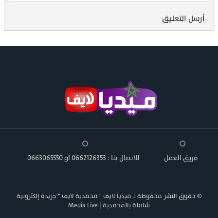
أرسل التعليق
فريق العمل
للاتصال بنا : 0662126353 او 0663065550
© حقوق النشر محفوظة لـ ميديا لايف " محمدية لايف " جريدة إلكترونية
شاملة بالمحمدية | Media Live