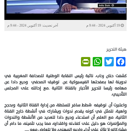
19 أكتوبر, 2024 - 9:44 م
آخر تحديث: 19 أكتوبر, 2024 - 9:44 م
هيئة التحرير
PrintFriendly
WhatsApp
Twitter
Facebook
كشفت حنان رحاب، نائبة رئيس النقابة الوطنية للصحافة المغربية في
تدوينة لها بصفحتها الفيسبوكية عن توقيف الصحفي
وديع دادا عن
مهامه رئيسا لتحرير الأخبار بالقناة الثانية .مع إحالته على المجلس
التأديبي،
واعتبرت أن توقيفه شطط سافر للسلطة، من إدارة القناة الثانية وبحجج
واهية، تتمثل في كونه يقدم ندوات ويشارك في أنشطة خارج القناة
الثانية، مع العلم أن استدعاء وديع دادا للعديد من الأنشطة والندوات
والمؤتمرات هو دليل على كفاءته واقتداره، مما يجب تثمينه، ما دام أن
مشاركاته لا تؤثر على أداء واجبه المهني، ولا تتعارض معه …..