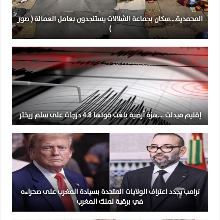
المحمدية….سكان بجماعة الشلالات يستنجدون بعامل العمالة ( صور
)
إقليم ميدلت ….هزة أرضية بلغت قوتها 4.8 درجات على سلم ريختر
ترامب يجدد اعتراف الولايات المتحدة بسيادة المغرب على صحراءه
في برقية لملك المغرب