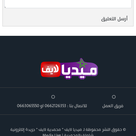
أرسل التعليق
فريق العمل
للاتصال بنا : 0662126353 او 0663065550
© حقوق النشر محفوظة لـ ميديا لايف " محمدية لايف " جريدة إلكترونية
شاملة بالمحمدية | Media Live