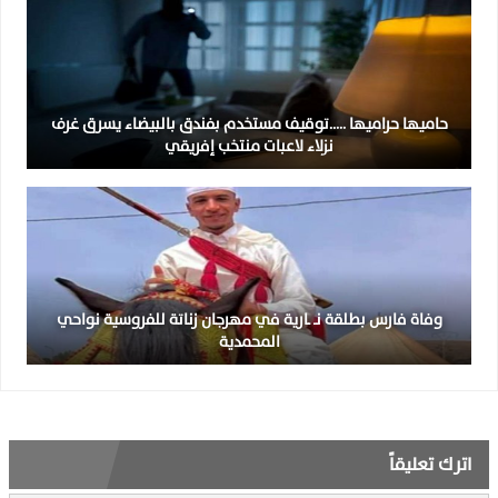
حاميها حراميها …..توقيف مستخدم بفندق بالبيضاء يسرق غرف
نزلاء لاعبات منتخب إفريقي
وفاة فارس بطلقة نـ ـارية في مهرجان زناتة للفروسية نواحي
المحمدية
اترك تعليقاً