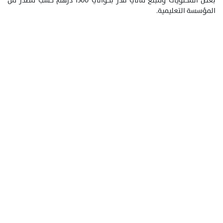
بعض المحتويات ومبلغ مالي قدر بحوالي 1500 درهم حسب مصدر من
المؤسسة التعليمية.