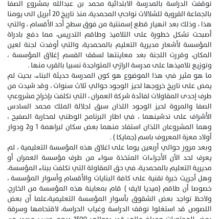
توقفت الدراسة بالمدرسة الابتدائية محمد بن عبدالله بمشروع الصفا
بالجماعة القروية للشلالات نواحي المحمدية، منذ تاريخ 20 أبريل الى يومنا
هذا ، وذلك بعد انهيار قطع إسمنتية من فوق سطح أحد الأقسام ، والتي
أصبحت تشكل خطورة على التلاميذ وطاقم التدريس، مما دفع بادراة
المؤسسة لأشعار مديرية التعليم بالمحمدية، والتي أوفدت لجنة لعين
المكان، وقررت اللجنة بعد معاينتها لسقف القسم إغلاق المؤسسة ،
وتوزيع تلاميذها على مدرسة الرازي المتواجدة نسبيا بالقرب منها .
ما هو مثير في هذا الموضوع هو كون المدرسة حديثة البناء، بحيت لم
يمض على تاريخ خروجها لحيز الوجود حوالي ثلاث سنوات ، وقد شيدت من
طرف إحدى المقاولات لفائدة شركة العمران ، التي تكلفت بإخراج مشروعي
الصفا والمروة لحيز الوجود اللذان سبق لجلالة الملك محمد السادس
الأشراف على تدشينهما ، في اطار البرنامج الوطني لمحاربة الصفيح ،
وهما المشروعان اللذان استفاد منهما بعض سكان لبراهمة 1 و2 ودوار
أولاد معزة المعروف باسم (جمايكا ) .
وبعد مرور حوالي أربعين يوما على اغلاق هذه المؤسسة التعليمية ، لم
يعرف لحد الآن الأجراءات المتخذة سواء من طرف مؤسسة العمران أو
مديرية التعليم بالمحمدية، في حق المقاولة التي تكلفت ببناء المؤسسة،
وهل أجريت خبرة تقنية على كافة البنايات والأقسام وأسوار المؤسسة ،
خصوصا أن طاقم (ميديا لايف ) قام بمعاينة هذه المؤسسة من الخارج،
ولاحظ تواجد بعض الشقوق بأسوار المؤسسة التعليمية،علما أن بعض
اللصوص قد استغلوا توقف الدراسة وغياب الحراسة، لاقتحامها وسرقة