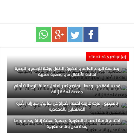
مواضيع قد تهمك
بمناسبة اليوم العالمي لحقوق الطفل ورشة للرسم والتوعية
لفائدة الأطفال في وضعية صعبية
في سابقة من نوعها .. تواضع كبير لعامل عمالة تارودانت أمام
جمعية نهضة زناتة
بالفيديو .. فرحة عارمة لحظة الافراج عن نقابيي سيارات الأجرة
المعتقلين بالمحمدية
اختتام قافلة الصحراء المغربية لجمعية نهضة زناتة بعد مرورها
بعدة مدن وقرى مغربية