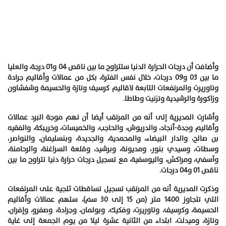
وأضافت أن درجات الحرارة الدنيا ستتراوح ما بين ناقص 04 و01 درجة، والعليا
ما بين 03 و09 درجات، خلال نفس الفترة، بكل من عمالات وأقاليم جرادة
وتاوريرت والمرتفعات التابعة لاقاليم كرسيف وتازة والحسيمة وشفشاون
وزاكورة والرشيدية وتزنيت وطاطا.
وأشارت المديرية إلى أنه من المرتقب أيضا أن تهم موجة البرد عمالات
وأقاليم وجدة-أنجاد، والدريوش، والحاجب، والخميسات، وخريبكة، والفقيه
بن صالح، والدار البيضاء، والمحمدية، والجديدة، وبنسليمان، والنواصر،
وسطات، وسيدي بنور، ومديونة، وبرشيد، وقلعة السراغنة، والرحامنة،
وآسفي، ومراكش، واليوسفية، مع تسجيل درجات حرارة دنيا تتراوح ما بين
ناقص 01 و04 درجات.
وذكرت المديرية أنه من المرتقب تسجيل تساقطات ثلجية على المرتفعات
التي تتجاوز 1400 متر (من 15 إلى 30 سم)، ستهم عمالات وأقاليم
الحسيمة، وكرسيف، وتاوريرت، وفكيك، وبولمان، وجرادة، وصفرو، وإفران،
وتازة، وميدلت، ابتداء من الثانية عشرة ليلا من يوم الجمعة إلى غاية