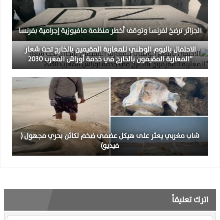
الجزائر ترضخ لفرنسا وتوقف أخطر منظمة مافيوزية إجرامية بفرنسا
الاحتفال باليوم الوطني للمغاربة المقيمين بالخارج تحت شعار
“المغاربة المقيمون بالخارج في خدمة أوراش المغرب 2030
شاب مغربي يعثر على هيكل عضمي ضخم لكائن بحري مجهول (
فيديو)
اترك تعليقاً