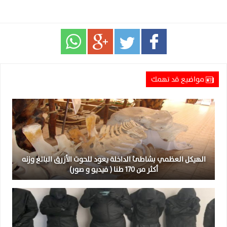
مواضيع قد تهمك
الهيكل العظمي بشاطئ الداخلة يعود للحوت الأزرق البالغ وزنه
أكثر من 170 طنا ( فيديو و صور)