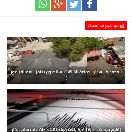
مواضيع قد تهمك
المحمدية….سكان بجماعة الشلالات يستنجدون بعامل العمالة ( صور
)
إقليم ميدلت ….هزة أرضية بلغت قوتها 4.8 درجات على سلم ريختر