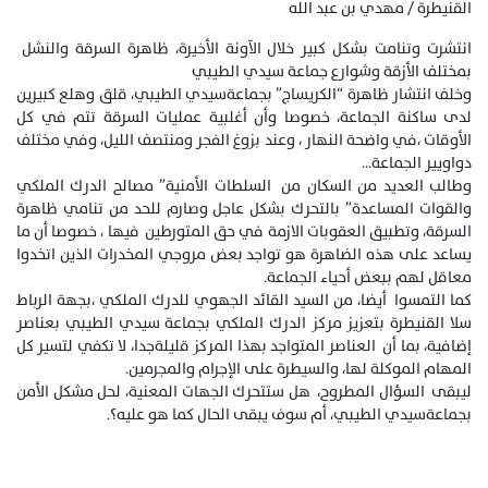
القنيطرة / مهدي بن عبد الله
انتشرت وتنامت بشكل كبير خلال الآونة الأخيرة، ظاهرة السرقة والنشل
بمختلف الأزقة وشوارع جماعة سيدي الطيبي
وخلف انتشار ظاهرة “الكريساج” بجماعةسيدي الطيبي، قلق وهلع كبيرين
لدى ساكنة الجماعة، خصوصا وأن أغلبية عمليات السرقة تتم في كل
الأوقات ،في واضحة النهار ، وعند بزوغ الفجر ومنتصف الليل، وفي مختلف
دواويير الجماعة…
وطالب العديد من السكان من السلطات الأمنية” مصالح الدرك الملكي
والقوات المساعدة” بالتحرك بشكل عاجل وصارم للحد من تنامي ظاهرة
السرقة، وتطبيق العقوبات الازمة في حق المتورطين فيها ، خصوصا أن ما
يساعد على هذه الضاهرة هو تواجد بعض مروجي المخدرات الذين اتخدوا
معاقل لهم ببعض أحياء الجماعة.
كما التمسوا أيضا، من السيد القائد الجهوي للدرك الملكي ،بجهة الرباط
سلا القنيطرة بتعزيز مركز الدرك الملكي بجماعة سيدي الطيبي بعناصر
إضافية، بما أن العناصر المتواجد بهذا المركز قليلةجدا، لا تكفي لتسير كل
المهام الموكلة لها، والسيطرة على الإجرام والمجرمين.
ليبقى السؤال المطروح، هل ستتحرك الجهات المعنية، لحل مشكل الأمن
بجماعةسيدي الطيبي، أم سوف يبقى الحال كما هو عليه؟.