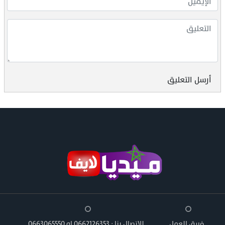
أرسل التعليق
فريق العمل
للاتصال بنا : 0662126353 او 0663065550