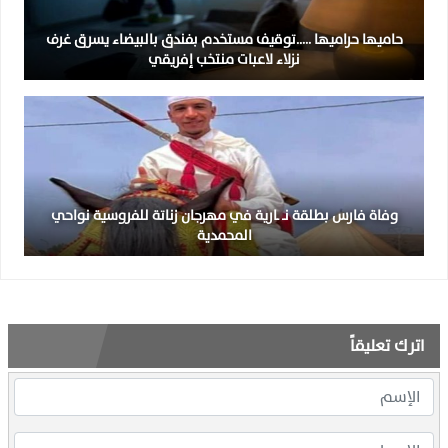
حاميها حراميها …..توقيف مستخدم بفندق بالبيضاء يسرق غرف
نزلاء لاعبات منتخب إفريقي
وفاة فارس بطلقة نـ ـارية في مهرجان زناتة للفروسية نواحي
المحمدية
اترك تعليقاً