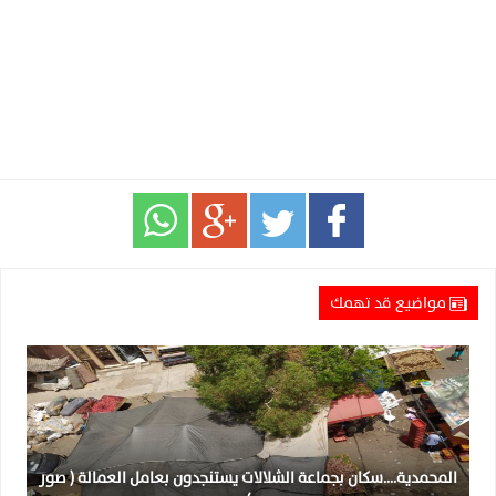
مواضيع قد تهمك
المحمدية….سكان بجماعة الشلالات يستنجدون بعامل العمالة ( صور