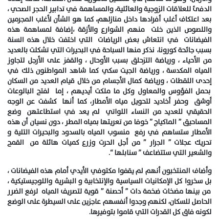
الدفئ للعلاقات الزوجية والعائلية، والمساهمة في تدابير الحجر الصحي ،
بعد اعتكاف أغلب أفرادها داخل منازلهم، كما هو الشأن لأغلب المجرمين
واللصوص الذين خلت منهم الشوارع والأزقة ،إضافة لمساهمة هذه
الفيضانات في انتعاش بعض الرياضات التي اختفت خلال هذه السنة
بسبب جائحة كورونا، نذكر منها السباحة في البحيرات التي تشكلت بالعديد
من الأحياء ، ورياضة التزحلق بسبب الأوحال ، والقفز على الأرجل لتجاوز
المياه المكدسة ، ورياضة الجيت سكي كما شاهد المواطنون ذلك في
إحدى اللقطات ، ورياضة كمال الأجسام من خلال قيام العديد من السكان
بحمل الفؤوس والمعاول وكل ما ملكت أيديهم ، إما لفتح البالوعات
أوشق وحفر أخاديد لتحويل مياه الأمطار، كما أنها كشفت عن الوجه
الحقيقي للعديد من النساء اللواتي لم يعد في استطاعتهن وضع
المساحيق ” الماكياج ” خوفا من تعريتها بمياه المطر ، دون نسيان أن هذه
الأمطار ستساهم في رفع منسوب المياه بالسدود والبحيرات التلية و
تحريك عجلات ” الجرار ” من أجل الحرت وزرع كميات هائلة من القمح
والشعير التي ستتضاعف ” سنابلها “.
وأضاف المنتخبون أنهم لم يقفوا مكتوفي الأيدي أمام هذه الفيضانات ،
بل سخروا كل الإمكانيات السياسية والإنتخابية و البشرية واللوجيستيكية ،
من بينها مضخات ضخمة دات ” أحصنة ” قوية لتصريف المياه لرفع الضرر
الحاصل للسكان، لكنهم وجدوا أنفسهم عاجزين على السيطرة على الوضع
لكونه فاق كل القدرات التي قاموا بتوفيرها.