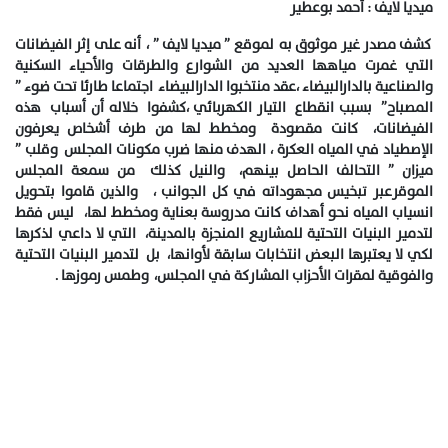
ميديا لايف : أحمد بوعطير
كشف مصدر غير موثوق به لموقع ” ميديا لايف ” ، أنه على إثر الفيضانات
التي غمرت مياهها العديد من الشوارع والطرقات والأحياء السكنية
والصناعية بالدارالبيضاء ،عقد منتخبوا الدارالبيضاء اجتماعا طارئا تحت ضوء ”
المصباح” بسبب انقطاع التيار الكهربائي ،كشفوا خلاله أن أسباب هذه
الفيضانات، كانت مقصودة ومخطط لها من طرف أشخاص يعرفون
الإصطياد في المياه العكرة ، الهدف منها ضرب مكونات المجلس وقلب ”
ميزان ” التحالف الحاصل بينهم، والنيل كذلك من سمعة المجلس
الموقرعبر تبخيس مجهوداته في كل الجوانب ، والذين قاموا بتحويل
انسياب المياه نحو أهداف كانت مدروسة بعناية ومخطط لها، ليس فقط
لتدمير البنيات التحتية للمشاريع المنجزة بالمدينة، التي لا داعي لذكرها
لكي لا يعتبرها البعض انتخابات سابقة لأوانها، بل لتدمير البنيات التحتية
والفوقية لمقرات الأحزاب المشاركة في المجلس، وطمس رموزها .