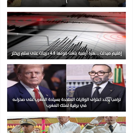
)
إقليم ميدلت ….هزة أرضية بلغت قوتها 4.8 درجات على سلم ريختر
ترامب يجدد اعتراف الولايات المتحدة بسيادة المغرب على صحراءه
في برقية لملك المغرب