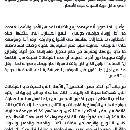
الذي عرقل حرية انسياب مياه الأمطار.
وأعلن المنتخبون أنهم بصدد رفع شكايات لمجلس الأمن وللأمم المتحدة،
من أجل إرسال مراقبين دوليين، لتتبع المسارات التي سلكتها مياه
الأمطارمن بدايتها إلى نهايتها في الشوارع والأزقة، ومن أجل وقوفهم
على البالوعات لمعرفة سبب عدم استيعابها للمياه وكذلك لفظ بعضها
ما في جوفها، ومعرفة من قام بتحويل مساراتها نحو أحياء وشوارع
وأزقة بعينيها دون أخرى ،خصوصا أن هذه الفيضانات تسببت في انتكاسة
ل” الحمام” الزاجل الذي كان يؤتت نافورة الدارالبيضاء وهجرانه لها ، وكل
هذا من أجل إنجاز تقرير في الموضوع لرفع شكاية لدى المحكمة الدولية
ب ” لاهاي “.
من جانب آخر، اعتبر بعض المنتخبين أن الأمطار التي تسببت في الفيضانات
التي شهدتها مدينة الدارالبيضاء، كانت لها عدة جوانب إيجابية لم ينتبه
لها أغلب السكان الذين ينتقدون المجلس، من بينها غسل سطوح العمارات
وواجهاتها من الأوساخ والقادورات ، وبالتالي وضع حد للنزاعات التي كانت
قائمة بين بعض الملاكين المشتركين، وإعفائهم كذلك من عدة مصاريف
مالية كشراء الصباغة وأدوات النظافة وغيرها ، كذلك ساهمت الأمطار في
كنس الشوارع والأزقة من فضلات الكلاب والقطط والحمير والدواب
والأزبال، وهو ما ساهم في تسهيل مامورية عمال النظافة، كذلك إعادة