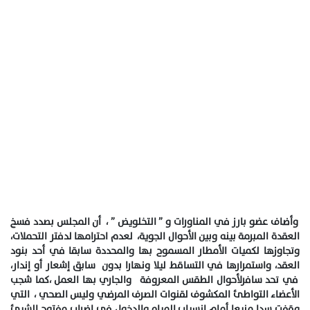
وأضاف عضو بارز في المناورات و ” التخلويض ” ، أن المجلس بصدد فسخ
العقدة المبرمة بينه وبين الأحوال الجوية، لعدم احترامها لدفتر التحملات،
وتجاوزها لكميات الأمطار المسموح بها والمحددة سابقا في أحد بنود
العقد، واستمرارها في التساقط ليلا ونهارا بدون سابق إشعار أو إندار،
في تحد سافرلأحوال الطقس المعروفة والجاري بها العمل ،كما شجب
الأعضاء التواطئ المكشوف لقنوات الصرف المرضي وليس الصحي ، التي
وقفت سدا منيعا أمام انسياب المياه والدخول في إضراب مفتوح الشيئ