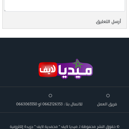
أرسل التعليق
فريق العمل
للاتصال بنا : 0662126353 او 0663065550
© حقوق النشر محفوظة لـ ميديا لايف " محمدية لايف " جريدة إلكترونية