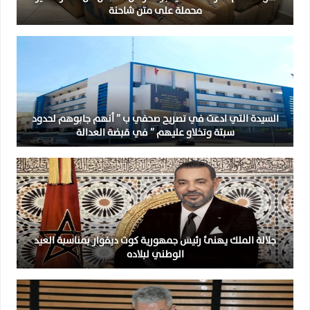
محملة على متن شاحنة
السيدة التي ادعت في تصريح صحفي ب ” أنهم جابوهم لحدود
سبتة وتخلاو عليهم ” في قبضة العدالة
جلالة الملك يهنئ رئيس جمهورية كوت ديفوار بمناسبة العيد
الوطني لبلاده