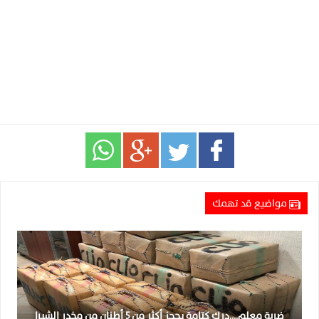
مواضيع قد تهمك
ضربة معلم….درك كتامة يحجز أكثر من 5 أطنان من مخدر الشيرا