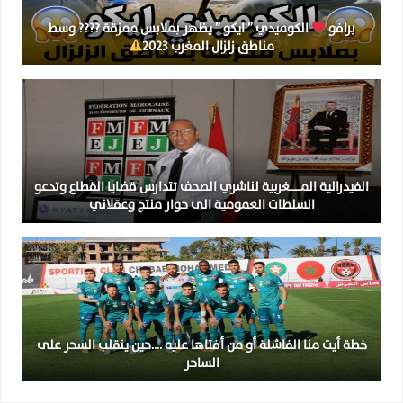
برافو
الكوميدي ” ايكو ” يظهر بملابس ممزقة ???? وسط
مناطق زلزال المغرب 2023
الفيدرالية المــــــغربية لناشري الصحف تتدارس قضايا القطاع وتدعو
السلطات العمومية الى حوار منتج وعقلاني
خطة أيت منا الفاشلة أو من أفتاها عليه ….حين ينقلب السحر على
الساحر