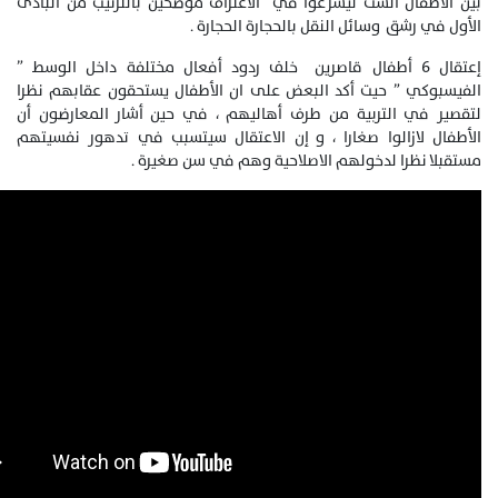
بين الاطفال الست ليشرعوا في الاعتراف موضحين بالترتيب من البادئ
الأول في رشق وسائل النقل بالحجارة الحجارة .
إعتقال 6 أطفال قاصرين خلف ردود أفعال مختلفة داخل الوسط ”
الفيسبوكي ” حيت أكد البعض على ان الأطفال يستحقون عقابهم نظرا
لتقصير في التربية من طرف أهاليهم ، في حين أشار المعارضون أن
الأطفال لازالوا صغارا ، و إن الاعتقال سيتسبب في تدهور نفسيتهم
مستقبلا نظرا لدخولهم الاصلاحية وهم في سن صغيرة .