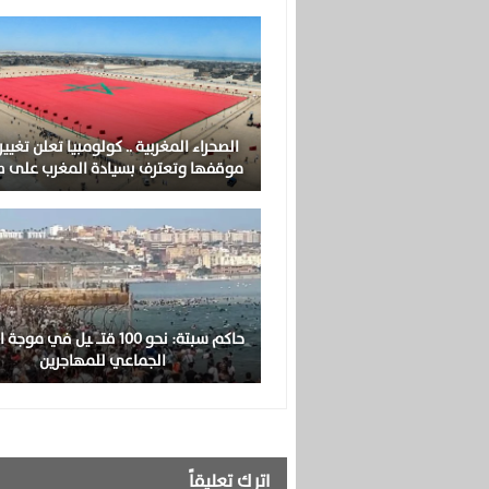
الصحراء المغربية .. كولومبيا تعلن تغيي
موقفها وتعترف بسيادة المغرب على ص
حاكم سبتة: نحو 100 قتــ ـيل في م
الجماعي للمهاجرين
اترك تعليقاً