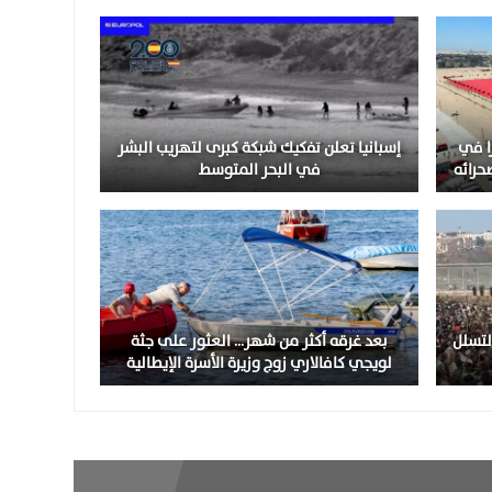
را في
إسبانيا تعلن تفكيك شبكة كبرى لتهريب البشر
حرائه
في البحر المتوسط
وجة التسلل
بعد غرقه أكثر من شهر… العثور على جثة
لويجي كافالاري زوج وزيرة الأسرة الإيطالية