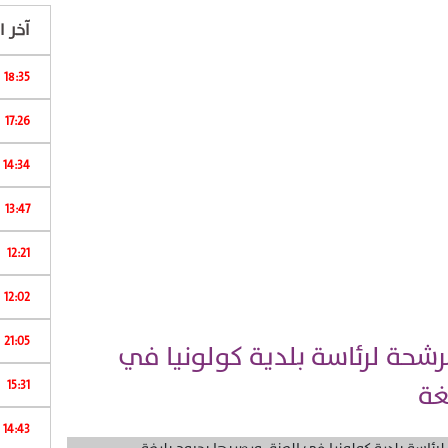
آخر ال
18:35
17:26
14:34
13:47
12:21
ب
12:02
21:05
رشحة لرئاسة بلدية كولونيا في
غة
15:31
ا
14:43
...